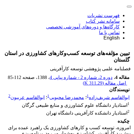
فهرست نشریات
سامانه نشر کتاب
کارگاه‌ها و دوره‌های آموزشی تخصصی
تماس با ما
English
تبیین مؤلفه‌های توسعه کسب‌‌وکارهای کشاورزی در استان
گلستان
فصلنامه علمی پژوهشی توسعه کارآفرینی
مقاله 4
،
دوره 2، شماره 2 - شماره پیاپی 4
، 1388
، صفحه
85-112
اصل مقاله (
311.29 K
)
نویسندگان
2
1
1
ابوالقاسم شریف‌زاده
؛
محمدرضا محبوبی
؛
ابوالقاسم عربیون
1
استادیار دانشگاه علوم کشاورزی و منابع طبیعی گرگان
2
استادیار دانشکده کارآفرینی دانشگاه تهران
چکیده
امروزه، توسعه کسب ‌و کارهای کشاورزی یک راهبرد عمده برای
پیش‌برد کارآفرینی کشاورزی به‌شمار می‌رود. برنامه‌ریزی