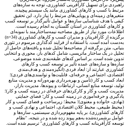
راهبردی برای تسهیل کارآفرینی کشاورزی، توجه به سازه‌های
مرتبط با کسب‌ و کارهای کشاورزی مانند یک سیستم پیچیده،
متغیرهای زمینه‌ای و پویایی‌های مرتبط را نیاز دارد. این تحقیق
کیفی با هدف شناسایی سازه‌ها و عوامل تأثیرگذار بر توسعه کسب‌
و کارهای کشاورزی در استان گلستان به انجام رسیده است.
اطلاعات مورد نیاز از طریق مصاحبه نیمه‌ساختارمند با نمونه‌ای
برگزیده از کارآفرینان و مدیران کسب‌ و کارهای کشاورزی (34=n)
به‌دست آمده است. با استفاده از فرایند کدگذاری مرسوم در تئوری
بنیانی، متن برگرفته از مصاحبه‌ها تحلیل شده و یافته‌های حاصل از
تحلیل در یک ساختار ماتریسی، شامل کدهای باز، محوری و انتخابی
تدوین شده است. بر اساس کدهای طبقه‌بندی شده موضوعی،
سازه‌ها و سازه‌های عمده تأثیر بر توسعه کسب ‌و کارهای
کشاورزی عبارتند از: ابعاد فردی (انگیزه‌مندی و هدف‌مندی
اقتصادی، اجتماعی و حرفه‌ای، قابلیت‌ها و توانمندی‌های فردی)؛
ابعاد کسب ‌و کار (تأمین و بهره‌برداری بهره‌ورانه و مدیریت منابع
تولید، توسعه منابع انسانی، ارتباطات و پیوندها، مدیریت بازار،
مدیریت کسب ‌و کار و کارکردهای حرفه‌ای در زمینه کسب‌ و کار)؛
یادگیری و حرفه‌آموزی در زمینه کسب ‌و کار؛ فضای حمایتی
(نهادی، خانواده و معنوی)؛ محیط؛ زیرساخت و فضای کسب ‌و کار
(محیط طبیعی، محیط کلان اقتصادی، اجتماعی و نهادی کسب ‌و
کارهای کشاورزی). بر پایه مفهوم‌پردازی سیستمی، سازه‌ها و
عوامل برشمرده‌شده به‌هم پیوند زده شده و در نتیجه، "نظام
توسعه کارآفرینانه کسب ‌و کارهای کشاورزی" ترسیم شده است.