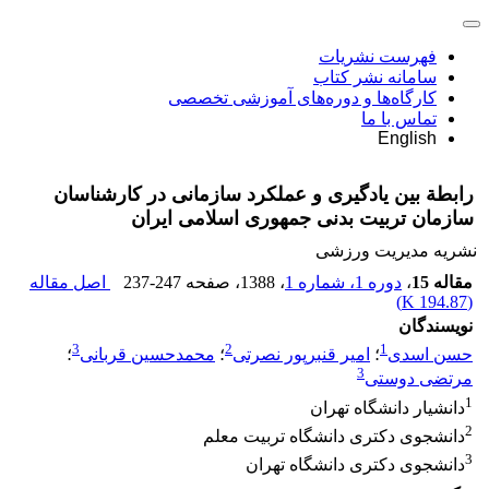
فهرست نشریات
سامانه نشر کتاب
کارگاه‌ها و دوره‌های آموزشی تخصصی
تماس با ما
English
رابطة ‌بین یادگیری و عملکرد سازمانی در کارشناسان
سازمان تربیت بدنی جمهوری اسلامی ایران
نشریه مدیریت ورزشی
مقاله 15
،
دوره 1، شماره 1
، 1388
، صفحه
237-247
اصل مقاله
)
194.87 K
(
نویسندگان
3
2
1
حسن اسدی
؛
امیر قنبرپور نصرتی
؛
محمدحسین قربانی
؛
3
مرتضی دوستی
1
دانشیار دانشگاه تهران
2
دانشجوی دکتری دانشگاه تربیت معلم
3
دانشجوی دکتری دانشگاه تهران