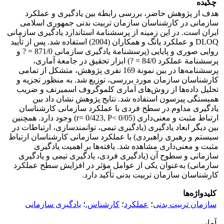
چکیده
هدف از پژوهش حاضر، بررسی رابطة بین یادگیری و عملکرد
سازمانی در کارشناسان سازمان تربیت بدنی جمهوری اسلامی
ایران است. در این زمینه از پرسشنامة استاندارد یادگیری سازمانی
DLOQ و عملکرد یانگ و همکاران (2004) استفاده شد. پس از تأیید
روایی صوری و پایایی (پرسشنامة یادگیری سازمانی 871/0 = ? و
پرسشنامة عملکرد 84/0 = ?) ابزار تحقیق در جامعة آماری،
پرسشنامه‌ها در بین نمونة 169 نفری پژوهش، متشکل از تمامی
کارشناسان سازمان مورد بررسی، توزیع شد. به منظور تجزیه و
تحلیل داده‌ها از روش‌های آماری کلموگروف اسمیرنف و ضریب
همبستگی پیرسون استفاده شد. نتایج پژوهش نشان داد بین
یادگیری مداوم در سطح فردی با عملکرد سازمانی کارشناسان
ارتباط مثبت و معنی‌داری (r= 0/423, P< 0/05) وجود دارد. همچنین
بین دیگر ابعاد یادگیری (یادگیری تیمی، توانمندسازی، ارتباطات در
سیستم و رهبری راهبردی) با عملکرد سازمانی کارشناسان ارتباط
مثبت و معنی‌داری مشاهده شد. یافته‌ها بر اهمیت یادگیری
سازمانی و سطوح آن (یادگیری فردی، یادگیری تیمی و یادگیری
سازمانی) به‌عنوان یکی از عوامل مؤثر در افزایش سطح عملکرد
کارشناسان سازمان تربیت بدنی تأکید دارد.
کلیدواژه‌ها
سازمان تربیت بدنی
؛
عملکرد
؛
کارشناس.
؛
یادگیری سازمانی
آمار