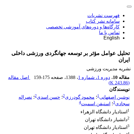
فهرست نشریات
سامانه نشر کتاب
کارگاه‌ها و دوره‌های آموزشی تخصصی
تماس با ما
English
تحلیل عوامل مؤثر بر توسعه جهانگردی ورزشی داخلی
ایران
نشریه مدیریت ورزشی
مقاله 10
،
دوره 1، شماره 1
، 1388
، صفحه
159-175
اصل مقاله
)
243.86 K
(
نویسندگان
2
2
1
نوشین اصفهانی
؛
محمود گودرزی
؛
حسن اسدی
؛
نصراله
4
3
سجادی
؛
استیفن اسمیت
1
استادیار دانشگاه الزهراء
2
دانشیار دانشگاه تهران
3
استادیار دانشگاه تهران
4