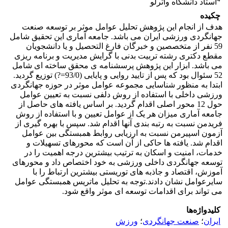
استاد دانشگاه واترلو
چکیده
هدف از انجام این پژوهش تحلیل عوامل موثر بر توسعه صنعت
جهانگردی ورزشی ایران می باشد. جامعه آماری این تحقیق شامل
59 نفر از متخصصین و خبرگان فارغ التحصیل و یا دانشجویان
مقطع دکتری رشته تربیت بدنی با گرایش مدیریت و برنامه ریزی
می باشد. ابزار این پژوهش پرسشنامه ی محقق ساخته ای شامل
52 سئوال بود که پس از تایید روایی و پایایی (93/0=?) توزیع گردید.
ابتدا به منظور شناسایی مجموعه عوامل موثر در حوزه جهانگردی
ورزشی داخلی با استفاده از روش دلفی نسبت به تعیین عوامل
حول 12 محور اصلی اقدام گردید. بر اساس یافته های حاصل از
جامعه آماری میزان هر یک از عوامل تعیین و با استفاده از روش
فریدمن نسبت به رتبه بندی آنها اقدام شد. سپس با بهره گیری از
آزمون اسپیرمن نسبت به ارزیابی روابط همبستگی بین عوامل
اقدام شد. یافته ها حاکی از آن است که محورهای تسهیلات و
خدمات، امنیت و اسکان به ترتیب بیشترین درجه اهمیت را در
توسعه جهانگردی داخلی ورزشی به خود اختصاص داد و محورهای
آموزش، اقتصاد و جاذبه های توریستی بیشترین ارتباط را با
سایرعوامل نشان دادند.توجه به تحلیل ماتریس همبستگی عوامل
می تواند برای اقدامات توسعه ای موثر واقع شود.
کلیدواژه‌ها
ایران
؛
صنعت جهانگردی
؛
ورزش