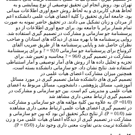
تهران بود. روش انجام این تحقیق توصیفی از نوع پیمایشی و به
لحاظ هدف کاربردی و به لحاظ روش جمع آوری اطلاعات میدانی
بود. جامعة آماری تحقیق را کلیة اعضای هیأت علمی دانشکده اعم
از مردان و زنان تشکیل می دادند. در تحقیق حاضر نمونه به صورت
تمام شمار برابر با جامعه بود. برای جمع آوری اطلاعات از دو
پرسشنامة جو سازمانی و مشارکت در تصمیم گیری استفاده شد.
روایی پرسشنامه ها با بهره مندی از دیدگاه های استادان و صاحب
نظران حاصل شد و پایایی پرسشنامه ها از طریق ضریب آلفای
کرونباخ برای پرسشنامة جو سازمانی 92/0 = ? و برای پرسشنامة
مشارکت در تصمیم گیری 96/0 = ? محاسبه و تعیین شد. برای
تجزیه و تحلیل داده ها از روش های آمار توصیفی و آمار استنباطی
استفاده شد. نتایج نشان داد، جو سازمانی دانشکده بسته است،
همچنین میزان مشارکت اعضای هیأت علمی در
تصمیم گیری های دانشکده شامل تصمیم گیری در مورد مسائل
آموزشی، مسائل پژوهشی ، دانشجویی، مسائل مربوط به اعضای
هیأت علمی و مدیریتی کم است. بین جو سازمانی و مشارکت در
تصمیم گیری ارتباط معنی داری مشاهد شد
(01/0= P). به علاوه بین کلیة مؤلفه های جو سازمانی و مشارکت
در تصمیم گیری اعضای هیأت علمی ارتباط معنی داری مشاهده
شد (01/0 = P). از نتایج دیگر تحقیق این بود که بین جو سازمانی و
مشارکت در تصمیم گیری از دیدگاه اعضای هیأت علمی مرد و زن
دانشکدة تربیت بدنی تفاوت معنی داری وجود ندارد (05/0 = P).