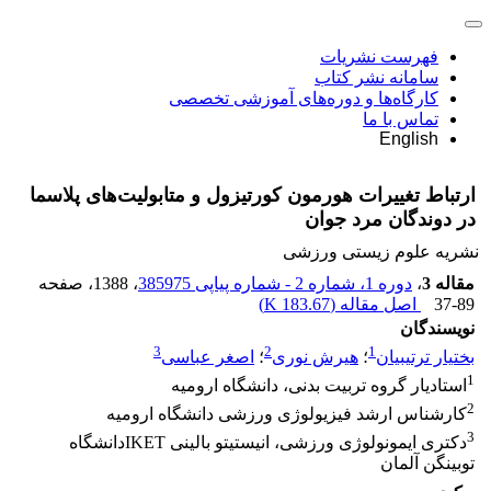
فهرست نشریات
سامانه نشر کتاب
کارگاه‌ها و دوره‌های آموزشی تخصصی
تماس با ما
English
ارتباط تغییرات هورمون کورتیزول و متابولیت‌های پلاسما
در دوندگان مرد جوان
نشریه علوم زیستی ورزشی
مقاله 3
،
دوره 1، شماره 2 - شماره پیاپی 385975
، 1388
، صفحه
37-89
اصل مقاله (
183.67 K
)
نویسندگان
3
2
1
بختیار ترتیبیان
؛
هیرش نوری
؛
اصغر عباسی
1
استادیار گروه تربیت بدنی، دانشگاه ارومیه
2
کارشناس ارشد فیزیولوژی ورزشی دانشگاه ارومیه
3
دکتری ایمونولوژی ورزشی، انیستیتو بالینی IKETدانشگاه
توبینگن آلمان