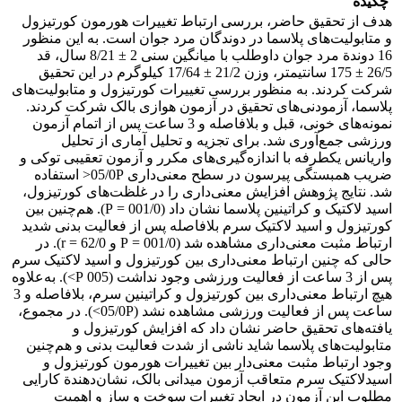
چکیده
هدف از تحقیق حاضر، بررسی ارتباط تغییرات هورمون کورتیزول
و متابولیت‌های پلاسما در دوندگان مرد جوان است. به این منظور
16 دوندة مرد جوان داوطلب با میانگین سنی 2 ± 8/21 سال، قد
26/5 ± 175 سانتیمتر، وزن 21/2 ± 17/64 کیلوگرم در این تحقیق
شرکت کردند. به منظور بررسی تغییرات کورتیزول و متابولیت‌های
پلاسما، آزمودنی‌های تحقیق در آزمون هوازی بالک شرکت کردند.
نمونه‌های خونی، قبل و بلافاصله و 3 ساعت پس از اتمام آزمون
ورزشی جمع‌آوری شد. برای تجزیه و تحلیل آماری از تحلیل
واریانس یکطرفه با اندازه‌گیری‌های مکرر و آزمون تعقیبی توکی و
ضریب همبستگی پیرسون در سطح معنی‌داری 05/0P< استفاده
شد. نتایج پژوهش افزایش معنی‌داری را در غلظت‌های کورتیزول،
اسید لاکتیک و کراتینین پلاسما نشان داد (001/0 = P). هم‌چنین بین
کورتیزول و اسید لاکتیک سرم بلافاصله پس از فعالیت بدنی شدید
ارتباط مثبت معنی‌داری مشاهده شد (001/0 = P و 62/0 = r). در
حالی که چنین ارتباط معنی‌داری بین کورتیزول و اسید لاکتیک سرم
پس از 3 ساعت از فعالیت ورزشی وجود نداشت (005 P>). به‌علاوه
هیچ ارتباط معنی‌داری بین کورتیزول و کراتینین سرم، بلافاصله و 3
ساعت پس از فعالیت ورزشی مشاهده نشد (05/0P>). در مجموع،
یافته‌های تحقیق حاضر نشان داد که افزایش کورتیزول و
متابولیت‌های پلاسما شاید ناشی از شدت فعالیت بدنی و هم‌چنین
وجود ارتباط مثبت معنی‌دار بین تغییرات هورمون کورتیزول و
اسیدلاکتیک سرم متعاقب آزمون میدانی بالک، نشان‌دهندة کارایی
مطلوب این آزمون در ایجاد تغییرات سوخت و ساز و اهمیت