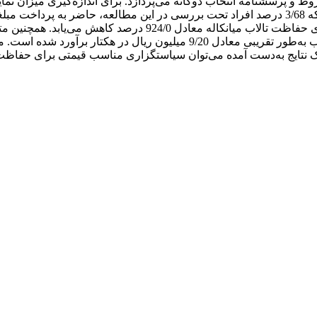
ط و پرسشنامة انتخاب دوگانه می‌پردازد. برای اندازه‌گیری میزان ت
راست‌نمایی، مشخصه‌های این مدل برآورد شدند. نتایج نشان می‌دهد که 3/68 درصد افراد تحت بررسی د
با افزایش یک ‌درصدی در مبلغ پیشنهادی، احتمال پذیرش این مبلغ ب
تالاب 6/6878 ریال به‌دست آمده است. ارزش حفاظتی سالانه این تالاب به‌طور تق
 نتایج به‌دست آمده می‌توان سیاستگزاری مناسب قیمتی برای حفاظت از