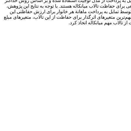
مایل به پرداخت از مدل لوجیت استفاده شده و بر اساس روش حداکثر
ر این مطالعه، حاضر به پرداخت مبلغی برای حفاظت تالاب میانکاله هستند. با توجه به نتایج این پژوهش،
رای حفاظت تالاب میانکاله معادل 924/0 درصد کاهش می‌یابد. همچنین متوسط تمایل به پرداخت ماهانة هر خانوار برای ارزش حفاظتی این
ریبی معادل 9/20 میلیون ریال در هکتار برآورد شده است. مهم‌ترین متغیرهای اثرگذار برای حفاظت از این تالاب، متغیرهای مبلغ
 تالاب مهم میانکاله اتخاذ کرد.