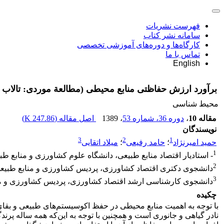
فهرست نشریات
سامانه نشر کتاب
کارگاه‌ها و دوره‌های آموزشی تخصصی
تماس با ما
English
برآورد ارزش حفاظتی منابع محیطی (مطالعة موردی: تالاب بین
محیط شناسی
مقاله 10
،
دوره 36، شماره 53
، 1389
اصل مقاله (
247.86 K
)
نویسندگان
3
2
1
حمید امیرنژاد
؛
حامد رفیعی
؛
میلاد اتقایی
1
- استادیار اقتصاد منابع طبیعی، دانشگاه علوم کشاورزی و منابع ط
2
دانشجوی دکتری اقتصاد کشاورزی، پردیس کشاورزی و منابع طبیعی
3
دانشجوی کارشناسی ارشد اقتصاد کشاورزی، پردیس کشاورزی و منا
چکیده
با توجه به اهمیت منابع محیطی در حفظ اکوسیستم‌های طبیعی و بقای بش
نادر گیاهی و جانوری است و همچنین با توجه به این‌که همه ساله پرندگ