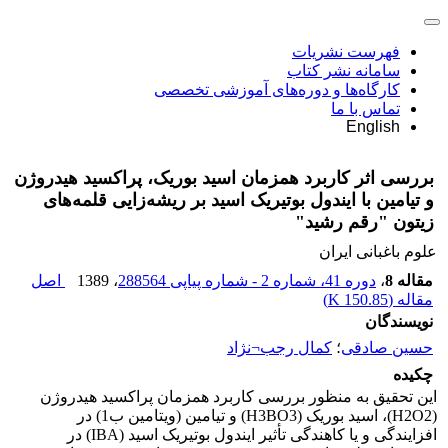
فهرست نشریات
سامانه نشر کتاب
کارگاه‌ها و دوره‌های آموزشی تخصصی
تماس با ما
English
بررسی اثر کاربرد همزمان اسید بوریک، پراکسید هیدروژن
و تیامین با ایندول بوتیریک اسید بر ریشه‌زایی قلمه‌های
زیتون "رقم رشید"
علوم باغبانی ایران
مقاله 8
،
دوره 41، شماره 2 - شماره پیاپی 288564
، 1389
اصل
مقاله (
150.85 K
)
نویسندگان
حسین صادقی
؛
کمال رجب¬نژاد
چکیده
این تحقیق به منظور بررسی کاربرد همزمان پراکسید هیدروژن
(H2O2)، اسید بوریک (H3BO3) و تیامین (ویتامین ب‌1) در
افزایندگی و یا کاهندگی تأثیر ایندول بوتیریک اسید (IBA) در