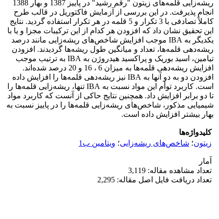
ریشه‌زایی قلمه‌های زیتون "رقم رشید" در پاییز 1387 و بهار 1388
انجام پذیرفت. در این بررسی از آزمایش فاکتوریل در قالب طرح
کاملاً تصادفی با 3 تکرار و 5 قلمه در هر تکرار استفاده گردید. نتایج
این تحقیق نشان داد که افزودن هر کدام از این ترکیبات مجزا و یا با
یکدیگر به IBA موجب افزایش شاخص‌های ریشه‌زایی مانند درصد
ریشه‌دهی قلمه‌ها، تعداد و میانگین طول ریشه‌ها گردیدند. افزودن
تیامین، اسید بوریک و پراکسید هیدروژن به IBA به ترتیب موجب
افزایش ریشه‌دهی قلمه‌ها به میزان 6 ، 16 و 20 درصد شده‌اند.
افزودن دو به دو آنها به IBA نیز ریشه‌دهی قلمه‌ها را افزایش داده
است. کاربرد توأم این مواد نسبت به IBA تنها، ریشه‌زایی قلمه‌ها را
تا دو برابر افزایش داد. همچنین نتایج حاکی از آنست که کاربرد مواد
شیمیایی مذکور، شاخص‌های ریشه‌زایی قلمه‌ها را در پاییز نسبت به
بهار بیشتر افزایش داده است.
کلیدواژه‌ها
زیتون
؛
شاخص‌های ریشه‌زایی
؛
ویتامین ب‌1
آمار
تعداد مشاهده مقاله: 3,119
تعداد دریافت فایل اصل مقاله: 2,295