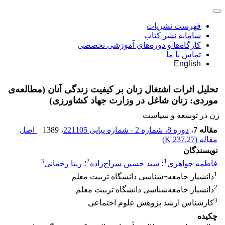
فهرست نشریات
سامانه نشر کتاب
کارگاه‌ها و دوره‌های آموزشی تخصصی
تماس با ما
English
تحلیل اثرات اشتغال زنان بر کیفیت زندگی آنان (مطالعه‌ی
موردی: زنان شاغل در وزارت جهاد کشاورزی)
زن در توسعه و سیاست
مقاله 7
،
دوره 8، شماره 2 - شماره پیاپی 221105
، 1389
اصل
مقاله (
237.27 K
)
نویسندگان
3
2
1
فاطمه جواهری
؛
سید حسین سراج‌زاده
؛
ریتا رحمانی
1
دانشیار جامعه¬شناسی دانشگاه تربیت معلم
2
دانشیار جامعه‌شناسی دانشگاه تربیت معلم
3
کارشناس ارشد پژوهش علوم اجتماعی
چکیده