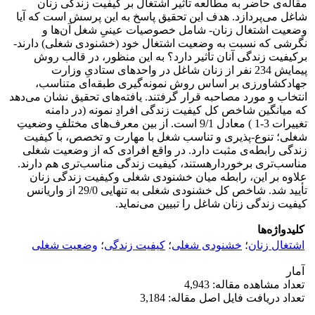
مقاله‌ی حاضر به مطالعه تأثیر اشتغال بر کیفیت زندگی زنان
شاغل می‌پردازد. هدف این تحقیق پاسخ به این پرسش است که آیا
وضعیت اشتغال زنان- شامل خصوصیات عینیِ شغل آن‌ها و
نگرشی که نسبت به وضعیت اشتغال خود (خشنودی شغلی) دارند-
برکیفیت زندگی آنان تأثیر دارد؟ به این منظور، در قالب روش
پیمایش 234 نفر از زنان شاغل در واحدهای ستادیِ وزارت
جهادکشاورزی بر اساس روش نمونه‌گیری طبقه‌ای متناسب،
انتخاب و مورد مصاحبه قرار گرفتند. یافته‌های تحقیق نشان می‌دهد
که میانگین شاخص کل کیفیت زندگی افرادِ نمونه (در دامنه
تغییرات 3-1 ) معادل 9/1 است. از بین معرف‌های مختلفِ وضعیتِ
شغلی؛ تنوع-پذیری و تناسب شغل با مهارت و تخصص، با کیفیت
زندگی رابطه‌ی مثبت دارد. در واقع افرادی که از وضعیت شغلی
مناسب‌تری برخوردارهستند، کیفیت زندگی مناسب‌تری هم دارند.
علاوه بر این، رابطه میان خشنودی شغلی وکیفیت زندگی زنان
تأیید شد. شاخص کل خشنودی شغلی به تنهایی 29/0 از واریانس
کیفیت زندگی زنان شاغل را تبیین می‌نماید.
کلیدواژه‌ها
اشتغال زنان
؛
خشنودی شغلی
؛
کیفیت زندگی
؛
وضعیت شغلی
آمار
تعداد مشاهده مقاله: 4,943
تعداد دریافت فایل اصل مقاله: 3,184