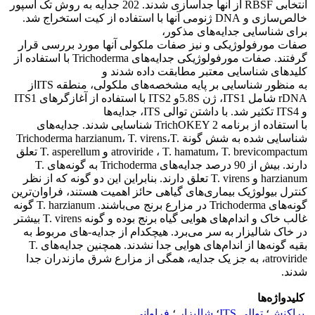
انتخابی RBSF از آنها جداسازی شدند. 202 جدایه به روش تک اسپور
خالص‌سازی و DNA ژنومی آنها با استفاده از کیت استخراج شد.
برای شناسایی جدایه‌های مذکور،
صفات مورفولوژیکی و نیز صفات ملکولی آنها مورد بررسی قرار
گرفتند. صفات مورفولوژیکی جدایه‌های Trichoderma با استفاده از
کلیدهای شناسایی معتبر مطابقت داده شدند و
به منظور شناسایی بر پایه مشخصه‌های ملکولی، منطقه ITSاز
rDNA شامل ITS1، ژن 5.8Sو ITS2 با استفاده از آغازگرهای ITS1
و ITS4 تکثیر شد. با داشتن توالی ITS، جدایه‌ها
با استفاده از برنامه TrichOKEY 2 شناسایی شدند. جدایه‌های
شناسایی شده به شش گونة Trichoderma harzianum، T. virens،T.
atroviride ، T. hamatum، T. brevicompactum و T. asperellum تعلق
دارند. بیش از 90 درصد جدایه‌های Trichoderma به گونه‌های T.
harzianum و T. virens تعلق دارند. بنابراین این دو گونه که از نظر
کنترل بیولوژیک بیماری‌های گیاهی حائز اهمیت هستند، فراوان‌ترین
گونه‌های Trichoderma در مزارع برنج می‌باشند. T. harzianum گونه
غالب خاک و اندام‌های هوایی گیاه برنج بوده و گونه T. virens بیشتر
در خاک شالیزار به سر می‌برد. هیچکدام از جدایه-های مربوط به
بقیه گونه‌ها از اندام‌های هوایی جدا نشدند. همچنین جدایه‌های T.
atroviride، به جز یک جدایه، همگی از مزارع شرق مازندران جدا
شدند.
کلیدواژه‌ها
پراکنش
؛
توالی ITS
؛
شالیزار.
؛
فراوانی