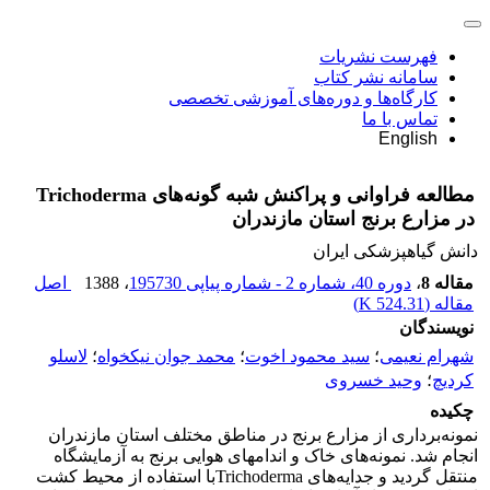
فهرست نشریات
سامانه نشر کتاب
کارگاه‌ها و دوره‌های آموزشی تخصصی
تماس با ما
English
مطالعه فراوانی و پراکنش شبه گونه‌های Trichoderma
در مزارع برنج استان مازندران
دانش گیاهپزشکی ایران
مقاله 8
،
دوره 40، شماره 2 - شماره پیاپی 195730
، 1388
اصل
مقاله (
524.31 K
)
نویسندگان
شهرام نعیمی
؛
سید محمود اخوت
؛
محمد جوان نیکخواه
؛
لاسلو
کردیچ
؛
وحید خسروی
چکیده
نمونه‌برداری از مزارع برنج در مناطق مختلف استان مازندران
انجام شد. نمونه‌های خاک و اندامهای هوایی برنج به آزمایشگاه
منتقل گردید و جدایه‌های Trichodermaبا استفاده از محیط کشت