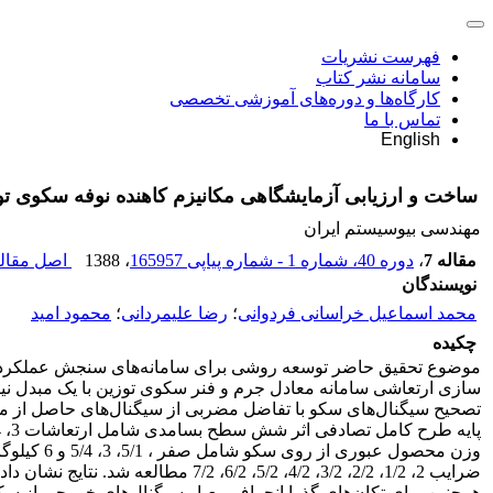
فهرست نشریات
سامانه نشر کتاب
کارگاه‌ها و دوره‌های آموزشی تخصصی
تماس با ما
English
ساخت و ارزیابی آزمایشگاهی مکانیزم کاهنده نوفه سکوی تو
مهندسی بیوسیستم ایران
مقاله 7
،
دوره 40، شماره 1 - شماره پیاپی 165957
، 1388
اصل مقاله
نویسندگان
محمد اسماعیل خراسانی فردوانی
؛
رضا علیمردانی
؛
محمود امید
چکیده
موضوع تحقیق حاضر توسعه روشی برای سامانه‌‌های سنجش عملکرد نی
سازی ارتعاشی سامانه معادل جرم و فنر سکوی توزین با یک مبدل نیرو
تصحیح سیگنال‌های سکو با تفاضل مضربی از سیگنال‌های حاصل از مب
وزن محصو
ضرایب 2، 1/2، 2/2، 3/2، 4/2، 5/2