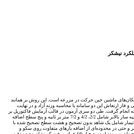
لکرد نیشکر
کان‌های ماشین حین حرکت در مزرعه است. این روش بر همانند
فاز ارتعاش این دو سامانه با محاسبه وزنه آزاد و در نهایت
ته انجام گرفت. طی دو سری آزمون در قالب آزمایش فاکتوریل بر
پایه طرح کامل تصادفی اثر شش سطح بسامدی شامل ارتعاشات 3، 4، 5، 6، 5/6 و 8 هرتز روی میز ارتعاشی و سه سطح سرعت پره‌های شبیه ساز بالابر شامل 2/2، 4/2 و 7/2 متر بر ثانیه و پنج سطح اضافه
از سکوی توزین بر روی چهار تیمار شامل یک شاهد بدون تصحیح و هشت سطح تصحیح شده با
‌های مختلف بالابر و حتی در محدوده‌ای از اضافه بار‌های متفاوت روی سکو و
همچنین برای تکان‌های گذرا انحراف معیار سیگنال‌های خروجی از سکو بعد از تصحیح در سطح احتمال 1% اختلاف معنی‌داری با قبل از تصحیح داشت و بعد از تصحیح از 4/0 فراتر نرفت که نشان دهنده دقت