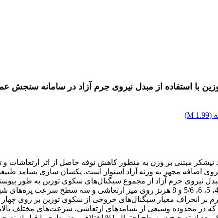
زین با استفاده از مبدل نیروی جرم آزاد در سامانه سنجش عم
 (
1.99 M
)
شکر مبتنی بر وزن به منظور کاهش نوفه حاصل از اثر ارتعاشات و ت
ی اضافه مجهز به وزنه آزاد استوار است. یکسان سازی بسامد طبیعی و 
دل‌ نیروی جرم آزاد از مجموع سیگنال‌های سکوی توزین به طور پیوس
ل عبوری از روی سکو شامل صفر ، 5/1، 3، 5/4 و 6 کیلوگرم بر انحراف معیار سیگنال‌های خروجی 
، 6/2، 7/2 مطالعه شد. نتایج نشان داد که در محدوده وسیعی از بسامد‌های ارتعاشی، سرعت