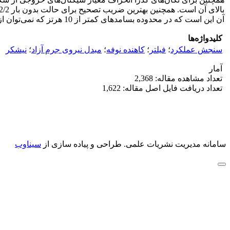
آن این است که در محدوده بسامد‌های کمتر از 10 هرتز که نمی‌توان از فیلتر‌های آنالوگ یا دیجیتال به دلیل امکان حذف سیگنال‌های مفید استفاده نمود، این تکنیک به خوبی جواب گو است.
کلیدواژه‌ها
سنجش عملکرد
؛
فیلتر
؛
کاهنده نوفه
؛
مبدل نیروی جرم آزاد
؛
نیشکر
آمار
تعداد مشاهده مقاله: 2,368
تعداد دریافت فایل اصل مقاله: 1,622
سامانه مدیریت نشریات علمی.
طراحی و پیاده سازی از
سیناوب