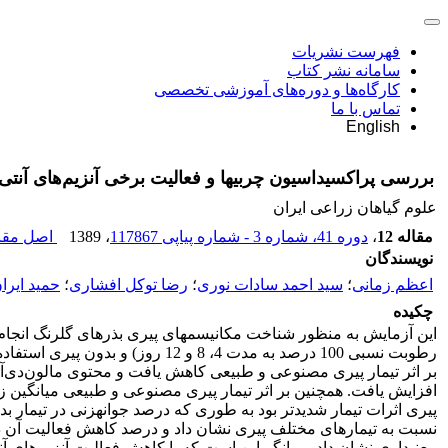
فهرست نشریات
سامانه نشر کتاب
کارگاه‌ها و دوره‌های آموزشی تخصصی
تماس با ما
English
بررسی پراکسیداسیون چربی‏ها و فعالیت برخی آنزیم‌های آن
علوم گیاهان زراعی ایران
مقاله 12
،
دوره 41، شماره 3 - شماره پیاپی 117867
، 1389
اصل مقال
نویسندگان
اعظم زمانی
؛
سید احمد سادات نوری
؛
رضا توکل افشاری
؛
حمید ایران
چکیده
رطوبت نسبی 100 درصد به مدت 4، 8
افزایش یافت. همچنین بر اثر تیمار پیری مصنوعی و طبیعی میانگین زم
معنی‏داری نشان داد و بیانگر این است که با کاهش فعالیت آنزیم‌های