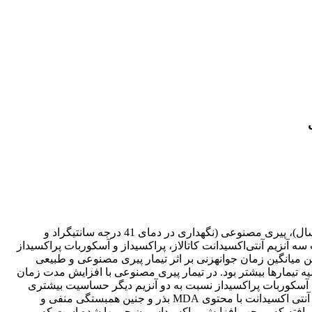
این آزمایش به منظور شناخت مکانیسم‏های پیری بذرهای گلرنگ انجام شد که در آن از تیمارهای پیری طبیعی (انبارداری معمولی به مدت 6 سال)، پیری مصنوعی (نگهداری در دمای 41 درجه سانتی‏گراد و
یاهچه و فعالیت سه آنزیم آنتی‌اکسیدانت کاتالاز، پراکسیداز و آسکوربات پراکسیداز
ان نشت الکترولیت‏ها از بذر و جنین همچنین میانگین زمان جوانه‏زنی بر اثر تیمار پیری مصنوعی و طبیعی
ه تیمارها بیشتر بود. در تیمار پیری مصنوعی با افزایش مدت زمان
 درصد جوانه‏زنی در تیمار بدون پیری، 4، 8 و 12 روز پیری به ترتیب 94، 64، 56 و 41 درصد بود. آنزیم آسکوربات پراکسیداز نسبت به دو آنزیم دیگر حساسیت بیشتری
نسبت به تیمارهای مختلف پیری نشان داد و درصد کاهش فعالیت آن در شرایط پیری از دو آنزیم دیگر بیشتر بود. میزان فعالیت هر سه آنزیم آنتی اکسیدانت با محتوی MDA بذر و جنین همبستگی منفی و
یش یافته که موجب افزایش پراکسیداسیون چربی‏ها شده است که