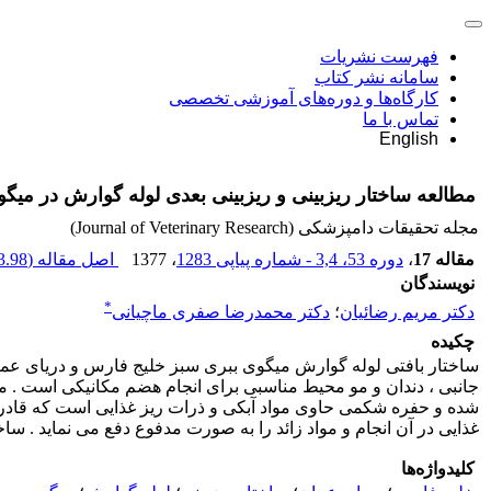
فهرست نشریات
سامانه نشر کتاب
کارگاه‌ها و دوره‌های آموزشی تخصصی
تماس با ما
English
مطالعه ساختار ریزبینی و ریزبینی بعدی لوله گوارش در میگ
مجله تحقیقات دامپزشکی (Journal of Veterinary Research)
مقاله 17
،
دوره 53، 3,4 - شماره پیاپی 1283
، 1377
اصل مقاله (
.98 K
نویسندگان
*
دکتر مریم رضائیان
؛
دکتر محمدرضا صفری ماچیانی
چکیده
ساختار بافتی لوله گوارش میگوی ببری سبز خلیج فارس و دریای عم
جانبی ، دندان و مو محیط مناسبی برای انجام هضم مکانیکی است . 
شده و حفره شکمی حاوی مواد آبکی و ذرات ریز غذایی است که قادرن
غذایی در آن انجام و مواد زائد را به صورت مدفوع دفع می نماید . س
کلیدواژه‌ها