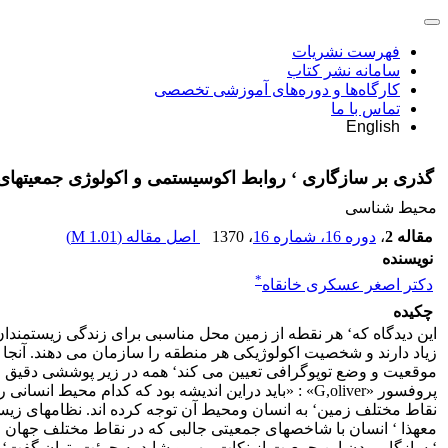
فهرست نشریات
سامانه نشر کتاب
کارگاه‌ها و دوره‌های آموزشی تخصصی
تماس با ما
English
گذری بر سازگاری ‘ روابط اکوسیستمی و اکولوژی جمعیتهای
محیط شناسی
مقاله 2
،
دوره 16، شماره 16
، 1370
اصل مقاله (
1.01 M
)
نویسنده
*
دکتر اصغر عسکری خانقاه
چکیده
این دیدگاه که‘ هر نقطه از زمین محل مناسبی برای زندگی زیستمند
زیاد دارند و شخصیت اکولوژیکی هر منطقه را سازمان می دهند. آنج
موقعیت و وضع توپوگرافی تعیین می کند‘ همه در زیر پوششی دقیق از
پروفسور «G,oliver» : «باید دراین اندیشه بود که کدا
نقاط مختلف زمین‘ به انسان ومحیط آن توجه کرده اند. نظامهای ز
معهذا ‘ انسان با شاخصهای جمعیتی جالبی که در نقاط مختلف جهان از خو
‘ سازگار بودن این جمعیت از نکات مهم و شاید به جرئت بتوان گف