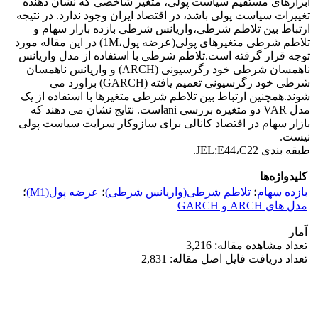
ابزارهای مستقیم سیاست پولی، متغیر شاخصی که نشان دهنده
تغییرات سیاست پولی باشد، در اقتصاد ایران وجود ندارد. در نتیجه
ارتباط بین تلاطم شرطی،واریانس شرطی بازده بازار سهام و
تلاطم شرطی متغیرهای پولی(عرضه پول،1M) در این مقاله مورد
توجه قرار گرفته است.تلاطم شرطی با استفاده از مدل واریانس
ناهمسان شرطی خود رگرسیونی (ARCH) و واریانس ناهمسان
شرطی خود رگرسیونی تعمیم یافته (GARCH) براورد می
شوند.همچنین ارتباط بین تلاطم شرطی متغیرها با استفاده از یک
مدل VAR دو متغیره بررسی aniاست. نتایج نشان می دهند که
بازار سهام در اقتصاد کانالی برای سازوکار سرایت سیاست پولی
نیست.
طبقه بندی JEL:E44،C22.
کلیدواژه‌ها
بازده سهام
؛
تلاطم شرطی(واریانس شرطی)
؛
عرضه پول(M1)
؛
مدل های ARCH و GARCH
آمار
تعداد مشاهده مقاله: 3,216
تعداد دریافت فایل اصل مقاله: 2,831