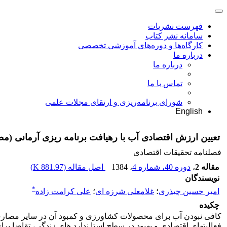
فهرست نشریات
سامانه نشر کتاب
کارگاه‌ها و دوره‌های آموزشی تخصصی
درباره ما
درباره ما
تماس با ما
شورای برنامه‌ریزی و ارتقای مجلات علمی
English
تعیین ارزش اقتصادی آب با رهیافت برنامه ریزی آرمانی (م
فصلنامه تحقیقات اقتصادی
مقاله 2
،
دوره 40، شماره 4
، 1384
اصل مقاله (
881.97 K
)
نویسندگان
*
امیر حسین چیذری
؛
غلامعلی شرزه ای
؛
علی کرامت زاده
چکیده
کافی نبودن آب برای محصولات کشاورزی و کمبود آن در سایر مصار
فعالیتهای اقتصادی و بهبود در سطح استا ندارد های زندگی، تقاضا ب