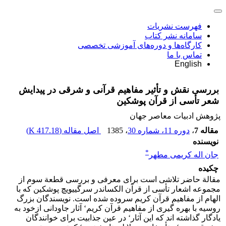
فهرست نشریات
سامانه نشر کتاب
کارگاه‌ها و دوره‌های آموزشی تخصصی
تماس با ما
English
بررسی نقش و تأثیر مفاهیم قرآنی و شرقی در پیدایش
شعر تأسی از قرآن پوشکین
پژوهش ادبیات معاصر جهان
مقاله 7
،
دوره 11، شماره 30
، 1385
اصل مقاله (
417.18 K
)
نویسنده
*
جان اله کریمی مطهر
چکیده
مقالة حاضر تلاشی است برای معرفی و بررسی قطعة سوم از
مجموعه اشعار تأسی از قرآن الکساندر سرگییویچ پوشکین که با
الهام از مفاهیم قرآن کریم سروده شده است. نویسندگان بزرگ
روسیه با بهره گیری از مفاهیم قرآن کریم‘ آثار جاودانی ازخود به
یادگار گذاشته اند که این آثار‘ در عین جذابیت برای خوانندگان