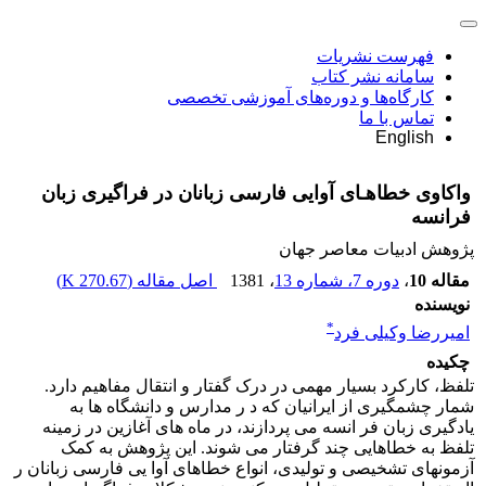
فهرست نشریات
سامانه نشر کتاب
کارگاه‌ها و دوره‌های آموزشی تخصصی
تماس با ما
English
واکاوی خطاهـای آوایی فارسی زبانان در فراگیری زبان
فرانسه
پژوهش ادبیات معاصر جهان
مقاله 10
،
دوره 7، شماره 13
، 1381
اصل مقاله (
270.67 K
)
نویسنده
*
امیررضا وکیلى فرد
چکیده
تلفظ، کارکرد بسیار مهمی در درک گفتار و انتقال مفاهیم دارد.
شمار چشمگیری از ایرانیان که د ر مدارس و دانشگاه ها به
یادگیری زبان فر انسه می پردازند، در ماه های آغازین در زمینه
تلفظ به خطاهایی چند گرفتار می شوند. این پژوهش به کمک
آزمونهای تشخیصی و تولیدی، انواع خطاهای آوا یی فارسی زبانان ر