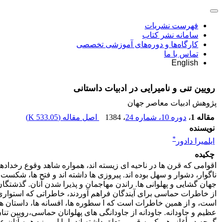
فهرست نشریات
سامانه نشر کتاب
کارگاه‌ها و دوره‌های آموزشی تخصصی
تماس با ما
English
رویین تنی و نامیرایی در ادبیات داستانی
پژوهش ادبیات معاصر جهان
مقاله 1
،
دوره 10، شماره 24
، 1384
اصل مقاله (
533.05 K
)
نویسنده
*
ایلمیرا دادور
چکیده
اقوامی که قرن ها در ناحیه ای زیسته اند، همواره شاهد وقوع رخدادها
ناگوار، دشوار و سهل بوده اند. پیروزی ها داشته اند و فتح ها، شکست 
جهان گشایی و پهلوانی ها. راندن مهاجمان و پذیرا شدن آنان. گذشتگا
از خاطرات حماسی برای آیندگان فراهم آوردند، خاطراتی که استواری
است، و از همین خاطرات است که ا سطوره ها، افسانه ها، داستان ها و
عظیم و جاودانه. جاودانه از جاودانگی های پهلوانان حماسی،رویین تن
گرچه در أغاز، هر یک به قومی تعلق داشته اند، اما امروزه همه آنان عض