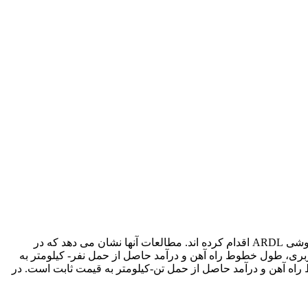
و نقل ریلی با استفاده از مدل فیتزوری و اسمیت (1998) به براورد تابع تقاضای حمل و نقل ریلی در دو بخش مسافری و باری با استفاده از روشی ARDL اقدام کرده اند. مطالعات آنها نشان می دهد که در
ری، طول خطوط راه آهن و درآمد حاصل از حمل نفر- کیلومتر به
اه آهن و درآمد حاصل از حمل تن-کیلومتر به قیمت ثابت است. در