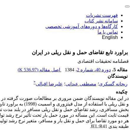
فهرست نشریات
سامانه نشر کتاب
کارگاه‌ها و دوره‌های آموزشی تخصصی
تماس با ما
English
براورد تابع تقاضای حمل و نقل ریلی در ایران
فصلنامه تحقیقات اقتصادی
مقاله 5
،
دوره 40، شماره 2
، 1384
اصل مقاله (
536.97 K
)
نویسندگان
*
ریحانه گسکرى
؛
مصطفى عیدانى
؛
علیرضا اقبالی
چکیده
در این مقاله نویسندگان ضمن مروری بر مطالعات صورت گرفته د
بخش مسافری، رشد تقاضای حمل و نقل ریلی مسافر در بلند مدت تحت
قیمت ثابت است. این مسأله در مورد حمل بار تحت تأثیر نرخ رشد ت
هر دو مورد تقاضا برای حمل و نقل بار و مسافر، متغیر نرخ رشد تولید
طبقه بندی JEL:R41