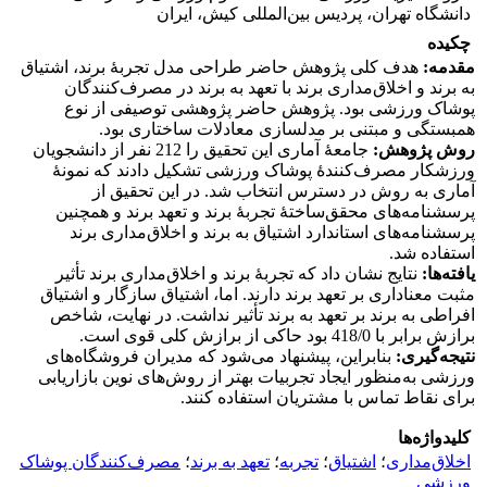
دانشگاه تهران، پردیس بین‌المللی کیش، ایران
چکیده
مقدمه:
هدف کلی پژوهش حاضر طراحی مدل تجربۀ برند، اشتیاق
به برند و اخلاق‌مداری برند با تعهد به برند در مصرف‌کنندگان
پوشاک ورزشی بود. پژوهش حاضر پژوهشی توصیفی از نوع
همبستگی و مبتنی بر مدلسازی معادلات ساختاری بود.
روش پژوهش
:
جامعۀ آماری این تحقیق را 212 نفر از دانشجویان
ورزشکار مصرف‌کنندۀ پوشاک ورزشی تشکیل دادند که نمونۀ
آماری به روش در دسترس انتخاب شد. در این تحقیق از
پرسشنامه‌های محقق‌ساختۀ تجربۀ برند و تعهد برند و همچنین
پرسشنامه‌های استاندارد اشتیاق به برند و اخلاق‌مداری برند
استفاده شد.
یافته‌ها:
نتایج نشان داد که تجربۀ برند و اخلاق‌مداری برند تأثیر
مثبت معناداری بر تعهد برند دارند. اما، اشتیاق سازگار و اشتیاق
افراطی به برند بر تعهد به برند تأثیر نداشت. در نهایت، شاخص
برازش برابر با 418/0 بود حاکی از برازش کلی قوی است.
نتیجه‌گیری:
بنابراین، پیشنهاد می‌شود که مدیران فروشگاه‌های
ورزشی به‌منظور ایجاد تجربیات بهتر از روش‌های نوین بازاریابی
برای نقاط تماس با مشتریان استفاده کنند.
کلیدواژه‌ها
اخلاق‌مداری
؛
اشتیاق
؛
تجربه
؛
تعهد به برند
؛
مصرف‌کنندگان پوشاک
ورزشی