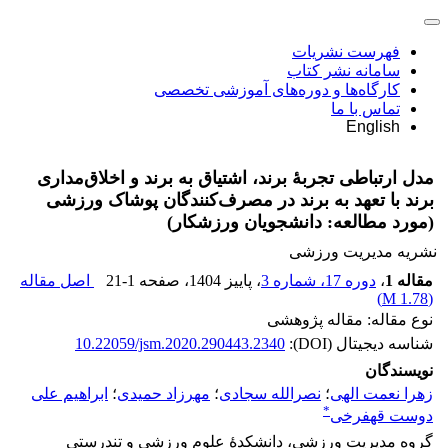
فهرست نشریات
سامانه نشر کتاب
کارگاه‌ها و دوره‌های آموزشی تخصصی
تماس با ما
English
مدل ارتباطی تجربۀ برند، اشتیاق به برند و اخلاق‌مداری
برند با تعهد به برند در مصرف‌کنندگان پوشاک ورزشی
(مورد مطالعه: دانشجویان ورزشکار)
نشریه مدیریت ورزشی
مقاله 1
،
دوره 17، شماره 3
، پاییز 1404
، صفحه
21-1
اصل مقاله
)
1.78 M
(
نوع مقاله: مقاله پژوهشی
شناسه دیجیتال (DOI):
10.22059/jsm.2020.290443.2340
نویسندگان
زهرا نعمت الهی
؛
نصرالله سجادی
؛
مهرزاد حمیدی
؛
ابراهیم علی
*
دوست قهفرخی
گروه مدیریت ورزشی، دانشکدۀ علوم ورزشی و تندرستی