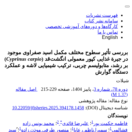
فهرست نشریات
سامانه نشر کتاب
کارگاه‌ها و دوره‌های آموزشی تخصصی
تماس با ما
English
بررسی تأثیر سطوح مختلف مکمل‌ اسید صفراوی موجود
در جیرة غذایی کپور معمولی انگشت‌قد (
Cyprinus carpio
)
بر رشد، متابولیسم چربی، ترکیب شیمیایی لاشه و عملکرد
دستگاه گوارش
شیلات
دوره 78، شماره 3
، پاییز 1404
، صفحه
215-229
اصل مقاله
)
1.37 M
(
نوع مقاله: مقاله پژوهشی
شناسه دیجیتال (DOI):
10.22059/jfisheries.2025.394178.1458
نویسندگان
2
*
1
فاطمه حکمت پور
؛
علیرضا قائدی
؛
محمد یونس زاده
1
1
1
فشالمی
؛
سمیرا ناظم رعایا
؛
منصور طرفی موذن زاده
؛
ُسید