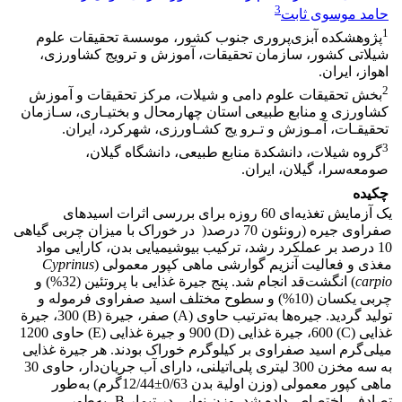
3
حامد موسوی ثابت
1
پژوهشکده آبزی‌پروری جنوب کشور، موسسة تحقیقات علوم
شیلاتی کشور، سازمان تحقیقات، آموزش و ترویج کشاورزی،
اهواز، ایران.
2
بخش تحقیقات علوم دامی و شیلات، مرکز تحقیقات و آموزش
کشاورزی و منابع طبیعی استان چهارمحال و بختیـاری، سـازمان
تحقیقـات، آمـوزش و تـرو یج کشـاورزی، شهرکرد، ایران.
3
گروه شیلات، دانشکدة منابع طبیعی، دانشگاه گیلان،
صومعه‌سرا، گیلان، ایران.
چکیده
یک آزمایش تغذیه‌ای 60 روزه برای بررسی اثرات اسیدهای
صفراوی جیره (رونئون 70 درصد( در خوراک با میزان چربی گیاهی
10 درصد بر عملکرد رشد، ترکیب بیوشیمیایی بدن، کارایی مواد
مغذی و فعالیت آنزیم گوارشی ماهی کپور معمولی (
Cyprinus
carpio
) انگشت‌قد انجام شد. پنج جیرة غذایی با پروتئین (32%) و
چربی یکسان (10%) و سطوح مختلف اسید صفراوی فرموله و
تولید گردید. جیره‌ها به‌ترتیب حاوی (A) صفر، جیرة (B) 300، جیرة
غذایی (C) 600، جیرة غذایی (D) 900 و جیرة غذایی (E) حاوی 1200
میلی‌گرم اسید صفراوی بر کیلوگرم خوراک بودند. هر جیرة غذایی
به سه مخزن 300 لیتری پلی‌اتیلنی، دارای آب جریان‌دار، حاوی 30
ماهی کپور معمولی (وزن اولیة بدن 0/63±12/44گرم) به‌طور
تصادفی اختصاص داده شد. وزن نهایی در تیمار B، به‌طور