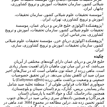
شیلاتی کشور، سازمان تحقیقات، آموزش و ترویج کشاورزی،
چابهار، ایران.
2
موسسة تحقیقات علوم شیلاتی کشور، سازمان تحقیقات،
آموزش و ترویج کشاورزی، تهران، ایران .
3
پژوهشکدة اکولوژی خلیج فارس و دریای عمان، موسسة
تحقیقات علوم شیلاتی کشور، سازمان تحقیقات، آموزش و ترویج
کشاورز‌ی، بندرعباس، ایران.
4
پژوهشکدة اکولوژی دریای خزر، مؤسسة تحقیقات علوم شیلاتی
کشور، سازمان تحقیقات، آموزش و ترویج کشاورزی، ساری،
ایران.
چکیده
خلیج فارس و دریای عمان دارای گونه‌های مختلفی از آبزیان
می‌باشد، که در این میان تون ماهیان دارای اهمیت بسیار زیادی
است. ماهی زرده از جمله تون ماهیانی است که در سال‌های اخیر
میزان صید آن کاهش نشان می‌دهد. در این تحقیق خصوصیات
جمعیتی و وضعیت برداشت ماهی زرده (
Euthynnus affinis
) با
جمع‌آوری اطلاعات فراوانی طولی از 7 منطقة تخلیة صید شامل
بنادر پسابندر، بریس، کنارک، پزم (استان سیتان و بلوچستان)،
همچنین بنادرجاسک، کنگ و جواد الائمه یا پارسیان (استان
هرمزگان) و همچنین داده‌های سری زمانی صید در آب‌های جنوب
کشور تخمین زده شد. دراین مطالعه در مجموع 3684 عدد ماهی در
ایستگاه‌های تحقیق، مورد زیست‌سنجی قرار گرفت و شاخص­ های