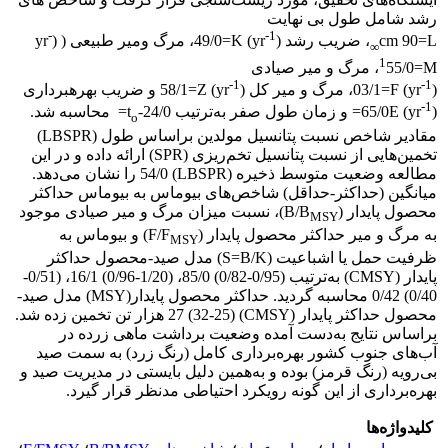
رشد شامل طول بی نهایت
-
-1
cm 90=L
، ضریب رشد (yr
) 49/0=K، مرگ ومیر طبیعی ( (yr
∞
1
55/0=M، مرگ و میر صیادی
-1
-1
(yr
) 03/1=F، مرگ و میر کل (yr
) 58/1=Z و ضریب بهره­برداری
-1
(yr
) 65/0E= و زمان طول صفر به‌ترتیب 24/0-t
= محاسبه شد.
o
مقادیر شاخص نسبت پتانسیل مولدین براساس طول (LBSPR)
تخمین‌هایی از نسبت پتانسیل تخم‌ریزی (SPR) ارائه داده و در این
مطالعه وضعیت متوسط ذخیره (LBSPR) 54/0 را نشان می‌دهد.
میانگین (حداکثر-حداقل) شاخص‌های بیوماس به بیوماس حداکثر
محصول پایدار (B/B
)، نسبت میزان مرگ و میر صیادی موجود
MSY
به مرگ و میر حداکثر محصول پایدار (F/F
) و بیوماس به
MSY
ظرفیت حمل یا اشباعیت (S=B/K) مدل صید-محصول حداکثر
پایدار (CMSY) به‌ترتیب (0/95-0/82) 85/0، (1/20-0/96) 16/1، (0/51-
0/40) 0/42 محاسبه گردید. حداکثر محصول پایدار(MSY) مدل صید-
محصول حداکثر پایدار (CMSY) (32-25) 27 هزار تن تخمین زده شد.
براساس نتایج به‌دست آمده وضعیت برداشت ماهی زرده در
آب‌های جنوب کشور بهره‌برداری کامل (رنگ زرد) به سمت صید
بی‌رویه (رنگ قرمز) بوده و به‌همین دلیل بایستی در مدیریت صید و
بهره‌برداری از این گونه رویکرد احتیاطی مدنظر قرار گیرد.
کلیدواژه‌ها