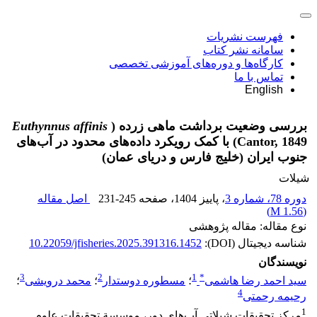
فهرست نشریات
سامانه نشر کتاب
کارگاه‌ها و دوره‌های آموزشی تخصصی
تماس با ما
English
بررسی وضعیت برداشت ماهی زرده (
Euthynnus affinis
Cantor, 1849) با کمک رویکرد داده‌های محدود در آب‌های
جنوب ایران (خلیج فارس و دریای عمان)
شیلات
دوره 78، شماره 3
، پاییز 1404
، صفحه
231-245
اصل مقاله
)
1.56 M
(
نوع مقاله: مقاله پژوهشی
شناسه دیجیتال (DOI):
10.22059/jfisheries.2025.391316.1452
نویسندگان
3
2
1
*
سید احمد رضا هاشمی
؛
مسطوره دوستدار
؛
محمد درویشی
؛
4
رحیمه رحمتی
1
مرکز تحقیقات شیلاتی آب‌های دور، موسسة تحقیقات علوم