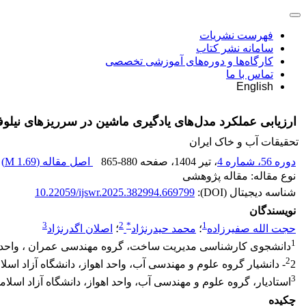
فهرست نشریات
سامانه نشر کتاب
کارگاه‌ها و دوره‌های آموزشی تخصصی
تماس با ما
English
ارزیابی عملکرد مدل‌های یادگیری ماشین در سرریزهای نیلو
تحقیقات آب و خاک ایران
دوره 56، شماره 4
، تیر 1404
، صفحه
865-880
اصل مقاله (
1.69 M
)
نوع مقاله: مقاله پژوهشی
شناسه دیجیتال (DOI):
10.22059/ijswr.2025.382994.669799
نویسندگان
3
2
*
1
حجت الله صفیرزاده
؛
محمد حیدرنژاد
؛
اصلان اگدرنژاد
1
دانشجوی کارشناسی مدیریت ساخت، گروه مهندسی عمران ، واحد اهواز
2
2- دانشیار گروه علوم و مهندسی آب، واحد اهواز، دانشگاه آزاد اسلامی، اهواز، ایران
3
استادیار، گروه علوم و مهندسی آب، واحد اهواز، دانشگاه آزاد اسلامی
چکیده