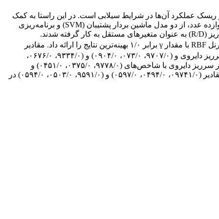
 ریسک عملکرد آن‌ها در شرایط سیلابی است. در این راستا به کمک
80 دادة آزمایشگاهی گردآوری شده از دو مقطع ورودی سرریز نیلوفری با شکل‌های مربعی و دایروی زیگزاگی شده با تعداد چهار، هشت و دوازده عدد، از دو مدل ماشین بردار پشتیبان (SVM) و برنامه‌ریزی
بیان ژن (GEP) برای شبیه‌سازی ضریب دبی استفاده شده است. تعداد زیگزاگ‌ها (n)، عدد فرود (Fr)، بار آبی نسبی (H/P) و شاخص شکل سرریز (R/D) به عنوان متغیرهای مستقل به کار گرفته شدند.
) برای سنجش دقت خروجی مدل‌ها استفاده شدند. در بررسی مدل‌های مختلف SVM، تابع کرنل RBF با مقدار γ برابر ۱/۰ بهینه‌ترین نتایج را ارائه داد. مقادیر
) در دوره‌های آموزش و آزمون برای این مدل به ترتیب (۹۲۶۲/۰، ۰۶۹۶/۰، ۰۸۴۸/۰) و (۹۸۲۰/۰، ۰۳۴۶/۰، ۰۳۹۸/۰) برای سرریز دایروی و (۹۷۰۷/۰، ۰۷۳/۰، ۰۹۰۴/۰) و (۹۳۳۴/۰، ۰۶۷۶/۰،
۰۷۸۷/۰) برای مقطع مربعی به‌دست آمد. در مدل GEP نتایج بهتری مشاهده شد، به‌گونه‌ای که مدل با سه ژن، اندازه هد 9 و 45 کروموزوم، در سرریز دایروی با شاخص‌های (۹۷۷۸/۰، ۰۳۷۵/۰، ۰۴۵۱/۰) و
(۹۸۱۱/۰، ۰۳۱۵/۰، ۰۳۹۶/۰) در مراحل آموزش و آزمون بهینه‌ترین عملکرد را داشت. برای مقطع مربعی، مدل با 55 کروموزوم به ترتیب با مقادیر (۰۹۷۴۱/۰، ۰۴۹۴/۰، ۰۵۹۷/۰) و (۹۵۹۱/۰، ۰۵۰۳/۰، ۰۵۹۴/۰) در