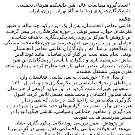
2
استاد گروه مطالعات عالی هنر، دانشکده هنرهای تجمسی،
دانشکدگان هنرهای زیبا، دانشگاه تهران، تهران، ایران.
چکیده
نقاشی معاصر افغانستان، پس از یک دوره رکود چندساله، با ظهور
هنرمندان جوان، مسیر نوینی در حوزۀ پیکره‌نگاری در پیش گرفت.
این پژوهش با تمرکز بر روند رشد پیکره‌نگاری، با هدف شناسایی
عوامل این روند و بررسی نقش هنرمندانی چون غلام‌محمد میمنگی
و عبدالغفور برشنا، که از پایه‌گذاران نقاشی معاصر افغانستان
بودند، انجام شده است. در کنار آنان، نقاشانی مانند غوث‌الدین
نقاش، خیرمحمد یاری و دیگران، با تأسی از پیشگامان این هنر،
پیکره را به‌عنوان عنصر اصلی آثار خود مطرح کردند و به این شاخه
هنری هویتی مستقل بخشیدند.
از سال ۱۳۰۸ خورشیدی به بعد، نقاشی افغانستان وارد
مرحله‌ای از تحولات اساسی در پیکره‌نگاری شد و تا سال ۱۳۶۰
دستخوش تغییرات مثبت گردید. در این میان، گروهی از هنرمندان
مانند همایون اعتمادی و محمدسعید مشعل تلاش کردند اصول
نگارگری مکتب هرات را احیا کنند، در حالی که شماری از
هنرمندان نوگرا، به‌سرعت گرایش‌های جدید نقاشی را پذیرفتند و با
بهره‌گیری از مفاهیم اجتماعی و سیاسی، نقاشی فیگوراتیو را در
مسیر مدرنیسم هدایت نمودند.
این پژوهش، ضمن بررسی روند تکامل پیکره‌نگاری، نشان
می‌دهد که تحولات سیاسی و اجتماعی نقش مهمی در گسترش یا
محدودیت این شاخه هنری داشته‌اند. با این حال، بررسی آثار