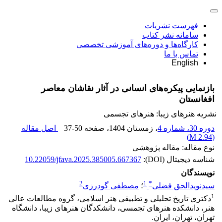
فهرست نشریات
سامانه نشر کتاب
کارگاه‌ها و دوره‌های آموزشی تخصصی
تماس با ما
English
بازنمایی پیکره‌های انسانی در آثار نقاشان معاصر
افغانستان
نشریه هنرهای زیبا: هنرهای تجسمی
دوره 30، شماره 4
، زمستان 1404
، صفحه
37-50
اصل مقاله
)
2.94 M
(
نوع مقاله: مقاله پژوهشی
شناسه دیجیتال (DOI):
10.22059/jfava.2025.385005.667367
نویسندگان
2
1
*
سیدنویدالحق فضلی
؛
مصطفی گودرزی
1
دکتری تاریخ تحلیلی و تطبیقی هنر اسلامی، گروه مطالعات عالی
هنر، دانشکده هنرهای تجمسی، دانشکدگان هنرهای زیبا، دانشگاه
تهران، تهران، ایران.