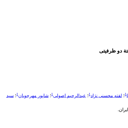
تة دو ظرفیتی
1
1
1
1
؛
لفته محسنی نژاد
؛
عبدالرحیم اصولی
؛
شاپور مهرجویان
؛
سید
ران.