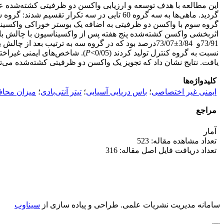
این مطالعه با هدف توسعه و ارزیابی واکسن دو ظرفیتی کشته‌شده ع
گردید. ماهی‌ها به سه گروه 60 تایی در سه تکرار تقسیم شدند: گروه شاهد تزریق شده با نمک بافر فسفات (PBS)، گروه دوم واکسینه‌شده با واکسن دو ظرفیتی (
گروه سوم با واکسن دو ظرفیتی به اضافه یک بوستر خوراکی واکسینه 
اثربخشی واکسن کشته‌شده پنج هفته پس از واکسیناسیون با چالش با هر
73/91و 3/84±73/07درصد بود که در گروه سه به ترتیب بعد از چالش با
نسبت به گروه کنترل تولید کردند (0/05>
P
). شاخص‌های ایمنی غیراخت
یافت. نتایج نشان داد که تجویز یک واکسن دو ظرفیتی کشته‌شده می‌تو
کلیدواژه‌ها
ایمنی غیر اختصاصی
؛
باس دریایی آسیایی
؛
تیتر آنتی‌بادی
؛
میزان محا
مراجع
آمار
تعداد مشاهده مقاله: 523
تعداد دریافت فایل اصل مقاله: 316
سامانه مدیریت نشریات علمی.
طراحی و پیاده سازی از
سیناوب