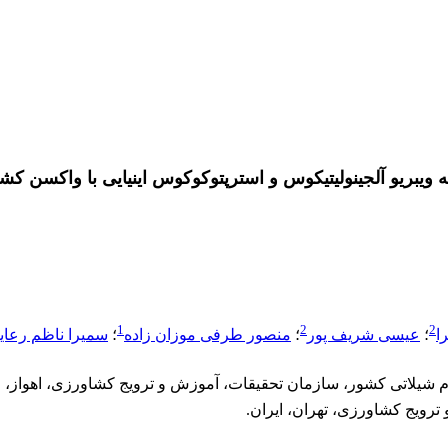
ه ویبریو آلجینولیتیکوس و استرپتوکوکوس اینیایی با واکسن کش
1
2
2
ا
؛
عیسی شریف پور
؛
منصور طرفی موزان زاده
؛
سمیرا ناظم رعایا
یلاتی کشور، سازمان تحقیقات، آموزش و ترویج کشاورزی، اهواز، ای
رویج کشاورزی، تهران، ایران.