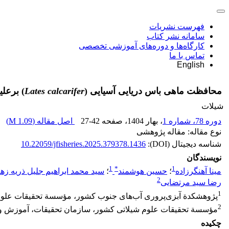
فهرست نشریات
سامانه نشر کتاب
کارگاه‌ها و دوره‌های آموزشی تخصصی
تماس با ما
English
محافظت ماهی باس دریایی آسیایی (
Lates calcarifer
) برعلی
شیلات
دوره 78، شماره 1
، بهار 1404
، صفحه
27-42
اصل مقاله (
1.09 M
)
نوع مقاله: مقاله پژوهشی
شناسه دیجیتال (DOI):
10.22059/jfisheries.2025.379378.1436
نویسندگان
1
*
1
مینا آهنگرزاده
؛
حسین هوشمند
؛
سید محمد ابراهیم جلیل ذریه زهر
2
رضا سید مرتضایی
1
پژوهشکدة آبزی‌پروری آب‌های جنوب کشور، مؤسسة تحقیقات علوم ش
2
مؤسسة تحقیقات علوم شیلاتی کشور، سازمان تحقیقات، آموزش و ت
چکیده