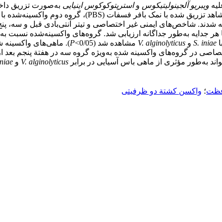
لیه
ویبریو آلجینولیتیکوس
و
استرپتوکوکوس اینیایی
به‌صورت تزریق داخ
شدند. شاخص‌های ایمنی غیر اختصاصی و تیتر آنتی‌بادی قبل و سه، پن
 جدایه به‌طور جداگانه ارزیابی شد. گروه‌های واکسینه‌شده نسبت به گر
S. iniae
و
V. alginolyticus
مشاهده شد (0/05>
P
). ماهی‌های واکسینه شد
صاصی در گروه‌های واکسینه ‌شده به‌ویژه گروه سه در هفتة پنجم بعد 
اند به‌طور مؤثری از ماهی باس آسیایی در برابر
V. alginolyticus
و
iniae
فظت
؛
واکسن کشتة دو ظرفیتی