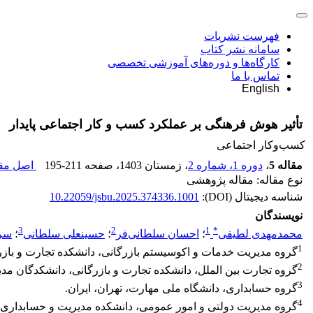
فهرست نشریات
سامانه نشر کتاب
کارگاه‌ها و دوره‌های آموزشی تخصصی
تماس با ما
English
تأثیر هوش ‌فرهنگی بر عملکرد کسب و کار اجتماعی پایدار
کسب‌وکار اجتماعی
مقاله 5
،
دوره 1، شماره 2
، زمستان 1403
، صفحه
195-211
اصل مقا
نوع مقاله: مقاله پژوهشی
شناسه دیجیتال (DOI):
10.22059/jsbu.2025.374336.1001
نویسندگان
3
2
1
*
محمدمهدی لطیفی
؛
احسان سلطانی‌فر
؛
حسینعلی سلطانی
؛
سرو
1
گروه مدیریت خدمات و اکوسیستم بازرگانی، دانشکده تجارت و بازرگا
2
گروه تجارت بین الملل، دانشکده تجارت و بازرگانی، دانشکدگان مدیر
3
گروه حسابداری، دانشگاه ملی مهارت، تهران، ایران.
4
گروه مدیریت دولتی و امور عمومی، دانشکده مدیریت و حسابداری، د