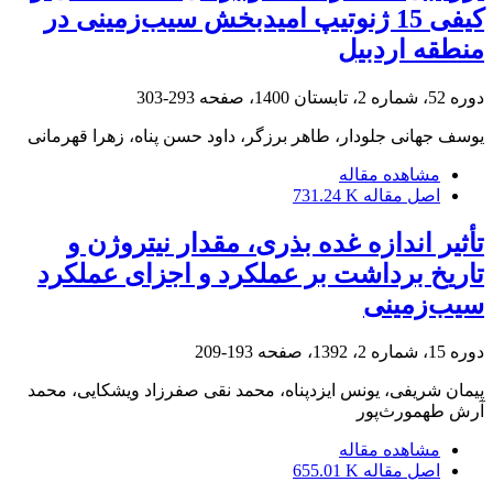
کیفی 15 ژنوتیپ امیدبخش سیب‌زمینی در
منطقه اردبیل
دوره 52، شماره 2، تابستان 1400، صفحه
293-303
یوسف جهانی جلودار، طاهر برزگر، داود حسن پناه، زهرا قهرمانی
مشاهده مقاله
اصل مقاله
731.24 K
تأثیر اندازه غده بذری، مقدار نیتروژن و
تاریخ برداشت بر عملکرد و اجزای عملکرد
سیب‌زمینی
دوره 15، شماره 2، 1392، صفحه
193-209
پیمان شریفی، یونس ایزدپناه، محمد نقی صفرزاد ویشکایی، محمد
آرش طهمورث‌پور
مشاهده مقاله
اصل مقاله
655.01 K