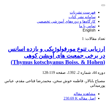
فهرست نشریات
سامانه نشر کتاب
کارگاه‌ها و دوره‌های آموزشی تخصصی
تماس با ما
English
تعداد مقالات:
1
ارزیابی تنوع مورفولوژیکی و بازده اسانس
در برخی جمعیت های آویشن کوهی
(Thymus kotschyanus Boiss. & Hohen)
دوره 44، شماره 2، 1392، صفحه
119-128
مصباح بابالار، فاطمه خوش سخن، محمدرضا فتاحی مقدم، عباس
پورمیدانی
مشاهده مقاله
اصل مقاله
230.69 K