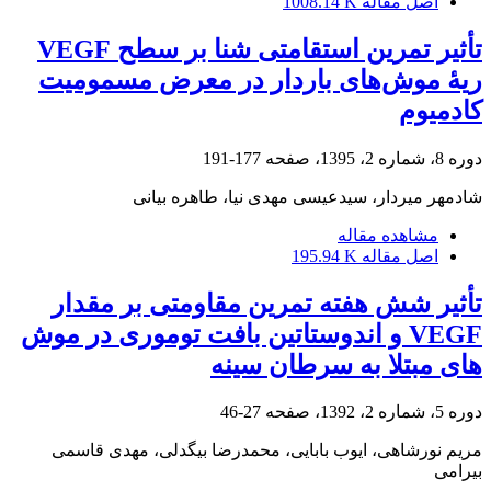
اصل مقاله
1008.14 K
تأثیر تمرین استقامتی شنا بر سطح VEGF
ریۀ موش‌های باردار در معرض مسمومیت
کادمیوم
دوره 8، شماره 2، 1395، صفحه
177-191
شادمهر میردار، سیدعیسی مهدی نیا، طاهره بیانی
مشاهده مقاله
اصل مقاله
195.94 K
تأثیر شش هفته تمرین مقاومتی بر مقدار
VEGF و اندوستاتین بافت توموری در موش
های مبتلا به سرطان سینه
دوره 5، شماره 2، 1392، صفحه
27-46
مریم نورشاهی، ایوب بابایی، محمدرضا بیگدلی، مهدی قاسمی
بیرامی