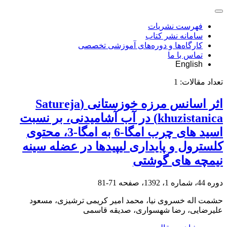
فهرست نشریات
سامانه نشر کتاب
کارگاه‌ها و دوره‌های آموزشی تخصصی
تماس با ما
English
تعداد مقالات:
1
اثر اسانس مرزه خوزستانی (Satureja
khuzistanica) در آب آشامیدنی، بر نسبت
اسید های چرب امگا-6 به امگا-3، محتوی
کلسترول و پایداری لیپیدها در عضله سینه
نیمچه های گوشتی
دوره 44، شماره 1، 1392، صفحه
71-81
حشمت اله خسروی نیا، محمد امیر کریمی ترشیزی، مسعود
علیرضایی، رضا شهسواری، صدیقه قاسمی