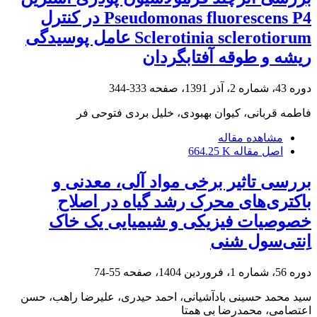
Pseudomonas fluorescens P4 در کنترل
Sclerotinia sclerotiorum عامل پوسیدگی
ریشه و طوقه آفتابگردان
دوره 43، شماره 2، آذر 1391، صفحه
333-344
فاطمه قربانی، کیوان بهبودی، خلیل بردی فتوحی فر
مشاهده مقاله
اصل مقاله
664.25 K
بررسی تاثیر برخی مواد آلی، معدنی و
باکتری‌های محرک رشد گیاه در اصلاح
خصوصیات فیزیکی‌ و شیمیایی یک خاک‌
اِنتی‌سول شنی
دوره 56، شماره 1، فروردین 1404، صفحه
55-74
سید محمد حسینی بادآشیانی، احمد حیدری، علیرضا راهب، حسن
اعتصامی، محمدرضا بی همتا