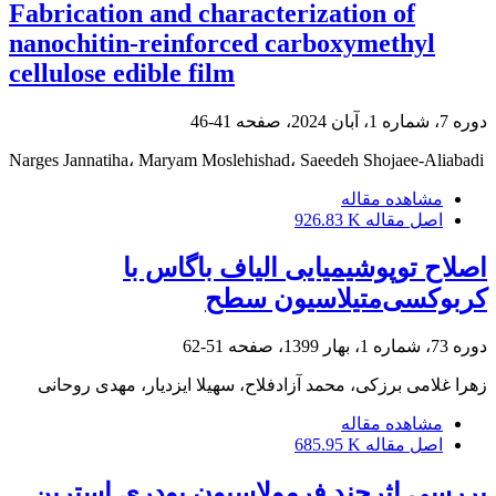
Fabrication and characterization of
nanochitin-reinforced carboxymethyl
cellulose edible film
دوره 7، شماره 1، آبان 2024، صفحه
41-46
Narges Jannatiha، Maryam Moslehishad، Saeedeh Shojaee-Aliabadi
مشاهده مقاله
اصل مقاله
926.83 K
اصلاح توپوشیمیایی الیاف باگاس با
کربوکسی‌متیلاسیون سطح
دوره 73، شماره 1، بهار 1399، صفحه
51-62
زهرا غلامی برزکی، محمد آزادفلاح، سهیلا ایزدیار، مهدی روحانی
مشاهده مقاله
اصل مقاله
685.95 K
بررسی اثرچند فرمولاسیون پودری استرین