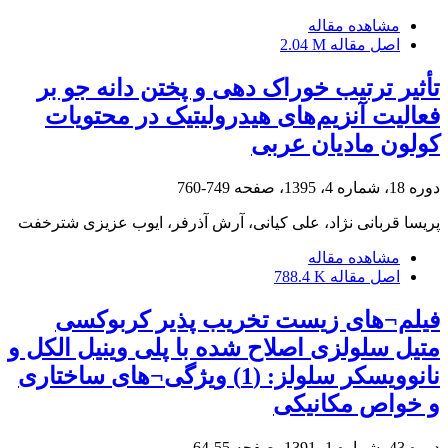
مشاهده مقاله
اصل مقاله
2.04 M
تأثیر ترتیب خوراک‌ دهی و پختن دانه جو بر
فعالیت آنزیم‌های هیدرولیتیک در محتویات
کولون مادیان‌ عربی
دوره 18، شماره 4، 1395، صفحه
749-760
پریسا قربانی نژاد، علی کیانی، آرش آذرفر، ایوب عزیزی شترخفت
مشاهده مقاله
اصل مقاله
788.4 K
فیلم¬های زیست تخریب پذیر کربوکسی
متیل سلولزی اصلاح شده با پلی وینیل الکل و
نانوویسکر سلولز: (1) ویژگی¬های ساختاری
و خواص مکانیکی
دوره 43، شماره 1، 1391، صفحه
55-64