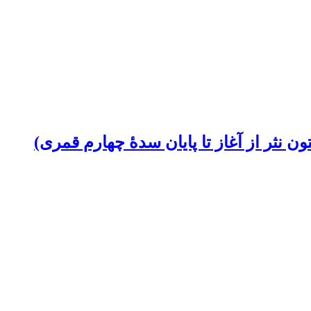
 نثر از آغاز تا پایان سدۀ چهارم قمری)