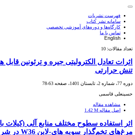
فهرست نشریات
سامانه نشر کتاب
کارگاه‌ها و دوره‌های آموزشی تخصصی
تماس با ما
English
تعداد مقالات:
10
اثرات تعادل الکترولیتی جیره و ترئونین قاب
تنش حرارتی
دوره 77، شماره 2، تابستان 1401، صفحه
63-78
حسینعلی قاسمی
مشاهده مقاله
اصل مقاله
1.42 M
اثر استفاده سطوح مختلف منابع آلی (کیلات با 
مرغ‌های تخم‌گذار سویه های-‌لاین ‏W36‎‏ در شرایط تنش گرمایی