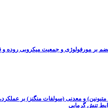
ل هضم بر مورفولوژی و جمعیت میکروبی روده 
متیونین) و معدنی (سولفات منگنز) بر عملکرد، 