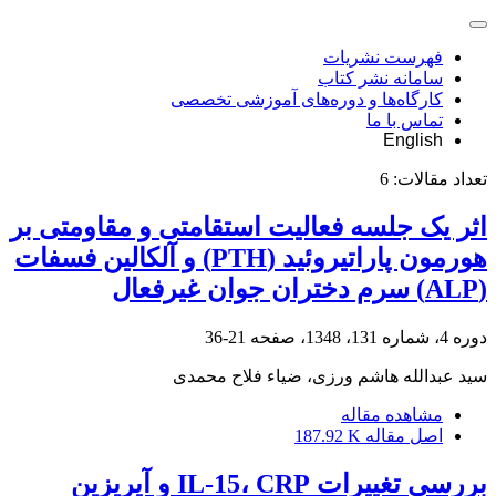
فهرست نشریات
سامانه نشر کتاب
کارگاه‌ها و دوره‌های آموزشی تخصصی
تماس با ما
English
تعداد مقالات:
6
اثر یک جلسه فعالیت استقامتی و مقاومتی بر
هورمون پاراتیروئید (PTH) و آلکالین فسفات
(ALP) سرم دختران جوان غیرفعال
دوره 4، شماره 131، 1348، صفحه
21-36
سید عبدالله هاشم ورزی، ضیاء فلاح محمدی
مشاهده مقاله
اصل مقاله
187.92 K
بررسی تغییرات IL-15، CRP و آیریزین