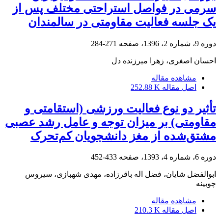
سرمی در فواصل استراحتی مختلف پس از
یک جلسه فعالیت مقاومتی در سالمندان
دوره 9، شماره 2، 1396، صفحه
271-284
احسان اصغری، زهرا میرزنده دل
مشاهده مقاله
اصل مقاله
252.88 K
تأثیر دو نوع فعالیت ورزشی (استقامتی و
مقاومتی) بر میزان توجه و عامل رشد عصبی
مشتق‌شده از مغز دانشجویان کم‌تحرک
دوره 6، شماره 4، 1393، صفحه
433-452
ابوالفضل شایان، فضل اله باقرزاده، مهدی شهبازی، سیروس
چوبینه
مشاهده مقاله
اصل مقاله
210.3 K