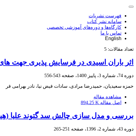
فهرست نشریات
سامانه نشر کتاب
کارگاه‌ها و دوره‌های آموزشی تخصصی
تماس با ما
English
تعداد مقالات:
5
اثر باران اسیدی در فرسایش پذیری جهت های 
دوره 74، شماره 3، پاییز 1400، صفحه
543-556
حمزه سعیدیان، حمیدرضا مرادی، سادات فیض نیا، نادر بهرامی فر
مشاهده مقاله
اصل مقاله
894.25 K
بررسی و مدل سازی چالش سد گتوند علیا (هید
دوره 43، شماره 2، 1396، صفحه
251-265