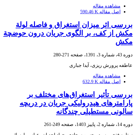
مشاهده مقاله
اصل مقاله
590.46 K
بررسی اثر میزان استغراق و فاصله لولة
مکش از کف، بر الگوی جریان درون حوضچة
مکش
دوره 43، شماره 3، 1391، صفحه
271-280
عاطفه پرورش ریزی، آیدا جباری
مشاهده مقاله
اصل مقاله
632.9 K
بررسی تأثیر استغراق‌های مختلف بر
پارامترهای هیدرولیکی جریان در دریچه
سالونی مستطیلی چندگانه
دوره 14، شماره 2، پاییز 1403، صفحه
249-261
ستاره فتحی، سید محسن سجادی، جواد احدیان، عباس پارسائی