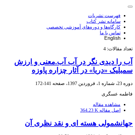
فهرست نشریات
سامانه نشر کتاب
کارگاه‌ها و دوره‌های آموزشی تخصصی
تماس با ما
English
تعداد مقالات:
4
آب را دیدی نگر در آب آب.معنی و ارزش
سمبلیک «دریا» در آثار چزاره پاوزه
دوره 23، شماره 1، فروردین 1397، صفحه
141-172
فاطمه عسگری
مشاهده مقاله
اصل مقاله
364.23 K
جهانشمولی هسته ای و نقد نظری آن