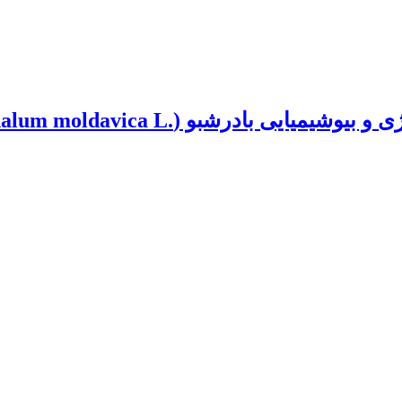
Dracocephalum moldavic‏) در شرایط تنش شوری