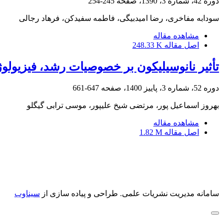
دوره 42، شماره 3، 1390، صفحه
245-254
سودابه مفاخری، رضا امیدبیگی، فاطمه سفیدکن، فرهاد رجالی
مشاهده مقاله
اصل مقاله
248.33 K
‏‌تأثیر نانوسیلیکون بر خصوصیات رشد، فیزیولوژی و بیوشیمیایی بادرشبو ‏(‏a L.‎
دوره 52، شماره 3، پاییز 1400، صفحه
647-661
بهروز اسماعیل پور، مرتضی شیخ علیپور، موسی ترابی گیگلو
مشاهده مقاله
اصل مقاله
1.82 M
سامانه مدیریت نشریات علمی.
طراحی و پیاده سازی از
سیناوب