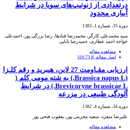
درتعدادی از ژنوتیپ‌های سویا در شرایط
آبیاری محدود
دوره 35، شماره 1، 1383
سید محمدعلی کارگر، محمد‌رضا قنادها، رضا بزرگی پور، احمد‌علی
خواجه احمد عطاری، حمیدرضا بابایی
مشاهده مقاله
اصل مقاله
310.73 K
ارزیابی مقـاومت 27 لاین، هیبرید و رقم کلـزا
(Brassica napus L.) به شته مومی کلم (
Brevicoryne brassicae L.) در شرایط
آلودگی طبیعی در مزرعه
دوره 34، شماره 4، 1382
علیرضا منفرد، سعید محرمی پور، یعقوب فتحی پور
مشاهده مقاله