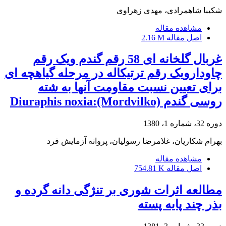
شکیبا شاهمرادی، مهدی زهراوی
مشاهده مقاله
اصل مقاله
2.16 M
غربال گلخانه ای 58 رقم گندم ویک رقم
چاودارویک رقم ترتیکاله در مرحله گیاهچه ای
برای تعیین نسبت مقاومت آنها به شته
روسی گندم Diuraphis noxia:(Mordvilko)
دوره 32، شماره 1، 1380
بهرام شکاریان، غلامرضا رسولیان، پروانه آزمایش فرد
مشاهده مقاله
اصل مقاله
754.81 K
مطالعه اثرات شوری بر تنژگی دانه گرده و
بذر چند پایه پسته