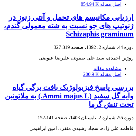
اصل مقاله
854.94 K
ارزیابی مکانیسم های تحمل و آنتی زنوز در
ژنوتیپ های جو نسبت به شته معمولی گندم،
Schizaphis graminum
دوره 44، شماره 2، 1392، صفحه
319-327
روژین احمدی، سید علی صفوی، علیرضا عیوضی
مشاهده مقاله
اصل مقاله
200.9 K
بررسی پاسخ فیزیولوژیک بافت برگی گیاه
وایه گل سفید (Ammi majus L.) به ملاتونین
تحت تنش گرما
دوره 55، شماره 2، تابستان 1403، صفحه
141-152
فاطمه علی زاده، سجاد رشیدی منفرد، امین ابراهیمی