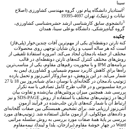
سینا
2
استادیار دانشگاه پیام نور، گروه مهندسی کشاورزی (اصلاح
نباتات و ژنتیک)، تهران 4697-19395
3
دانشجوی سابق کارشناسی ارشد حشره‌شناسی کشاورزی،
گروه گیاه‌پزشکی، دانشگاه بوعلی سینا، همدان
چکیده
کنة تارتن دونقطه‌ای یکی از مهم‌ترین آفات چندین‌خوار (پلی‌فاژ)
است که هر ساله آسیب و زیان شایان توجهی روی محصولات
مختلف از جمله بادمجان ایجاد می‌کند. امروزه استفادۀ تلفیقی از
روش‌های مختلف کنترل کنه‌های تارتن دونقطه‌ای در قالب
برنامه‌های IPM و با محوریت رقم‌های مقاوم، یکی از مناسب‌ترین
راه‌ها برای کاهش کاربرد سموم شیمیایی و کشاورزی ایمن به
شمار می‌آید. در این پژوهش، دو سازوکار آنتی‌زنوز و تحمل یازده
ژنوتیپ بادمجان در گلخانه‌ای با نوسان دمای شبانه‌روز بین 18 تا 27
درجۀ سلسیوس و در قالب طرح کامل تصادفی با سه تکرار
بررسی شد. همچنین میزان پروتئین‌های بیان‌شده و تفاوت بیان
آن‌ها در ژنوتیپ‌های مختلف با استفاده از روش SDS-PAGE و نیز
ارتباط آن با شمار کنه‌های تارتن جلب‌شده در فرآیند آزمون
آنتی‌زنوز ارزیابی شد. برای تشخیص همبستگی بین صفات گلخانه‌ای
و داده‌های مولکولی، از آزمون مانتل استفاده شد. ژنوتیپ‌های مورد
بررسی بر پایۀ همۀ صفات مورد بررسی به روش سلسله مراتبی
Ward در چهار خوشۀ مقاوم (برازجان، یلدا و لیندا)، نیمه‌مقاوم