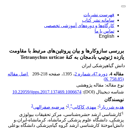
فهرست نشریات
سامانه نشر کتاب
کارگاه‌ها و دوره‌های آموزشی تخصصی
تماس با ما
English
بررسی سازوکارها و بیان پروتئین‌های مرتبط با مقاومت
یازده ژنوتیپ بادمجان به کنۀ Tetranychus urticae
دانش گیاهپزشکی ایران
مقاله 4
،
دوره 47، شماره 2
، 1395
، صفحه
209-218
اصل مقاله
)
758.85 K
(
نوع مقاله: مقاله پژوهشی
شناسه دیجیتال (DOI):
10.22059/ijpps.2017.137469.1006674
نویسندگان
3
2
*
1
هدیه شرربار
؛
مهدی کاکایی
؛
مرضیه صفرالهی
1
کارشناسی ارشد حشره‌شناسی، مرکز تحقیقات بیولوژی
پزشکی، دانشگاه علوم پزشکی کرمانشاه، کرمانشاه-ایران،و
دانش‌آموختۀ کارشناسی ارشد گروه گیاه‌پزشکی دانشگاه بوعلی