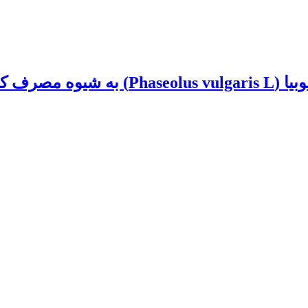
واکنش برخی شاخص های فیزیولوژیکی رشد ل