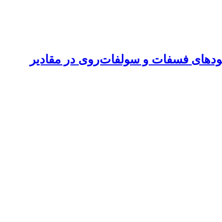
وبیا (Phaseolus vulgaris L) به شیوه مصرف کودهای فسفات و سولفات‌روی در مقادیر