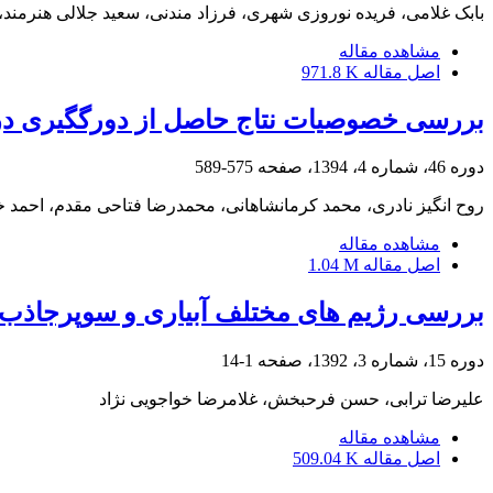
بابک غلامی، فریده نوروزی شهری، فرزاد مندنی، سعید جلالی هنرمن
مشاهده مقاله
اصل مقاله
971.8 K
بررسی خصوصیات نتاج حاصل از دورگ‎گیری در گل سیکلامن (Cyclamen persicum Mill.)
دوره 46، شماره 4، 1394، صفحه
575-589
روح انگیز نادری، محمد کرمانشاهانی، محمدرضا فتاحی مقدم، احمد خ
مشاهده مقاله
اصل مقاله
1.04 M
بررسی رژیم های مختلف آبیاری و سوپرجاذب ز
دوره 15، شماره 3، 1392، صفحه
1-14
علیرضا ترابی، حسن فرحبخش، غلامرضا خواجویی نژاد
مشاهده مقاله
اصل مقاله
509.04 K