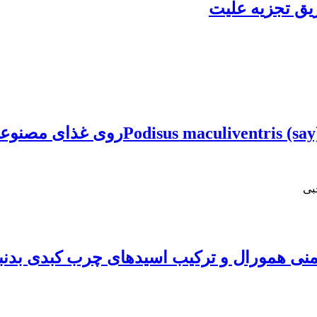
یق تجزیه علیت
بی
یمنی همورال و ترکیب اسیدهای چرب کبدی بدن