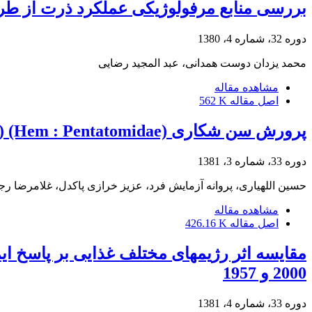
بررسی منابع مرفولوژیکی عملکرد ذرت از طر
دوره 32، شماره 4، 1380
محمد یزدان دوست همدانی، عبد المجید رضایی
مشاهده مقاله
اصل مقاله
562 K
پرورش سن شکاری Podisus maculiventris (say) (Hem : Pentatomidae)روی غذای مصنوعی
دوره 33، شماره 3، 1381
حسین اللهیاری، پروانه آزمایش فرد، عزیز خرازی پاکدل، غلامرضا رج
مشاهده مقاله
اصل مقاله
426.16 K
مقایسه اثر رژیمهای مختلف غذایی بر پاسخ ا
2000 و 1957
دوره 33، شماره 4، 1381