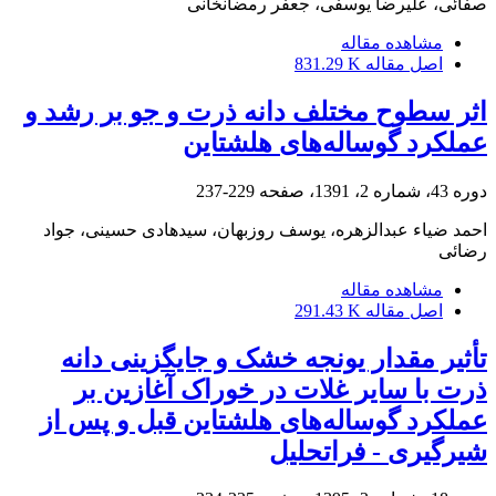
صفائی، علیرضا یوسفی، جعفر رمضانخانی
مشاهده مقاله
اصل مقاله
831.29 K
اثر سطوح مختلف دانه ذرت و جو بر رشد و
عملکرد گوساله‌های هلشتاین
دوره 43، شماره 2، 1391، صفحه
229-237
احمد ضیاء عبدالزهره، یوسف روزبهان، سیدهادی حسینی، جواد
رضائی
مشاهده مقاله
اصل مقاله
291.43 K
تأثیر مقدار یونجه خشک و جایگزینی دانه
ذرت با سایر غلات در خوراک آغازین بر
عملکرد گوساله‌های هلشتاین قبل و پس از
شیرگیری - فراتحلیل