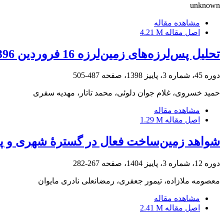
unknown
مشاهده مقاله
اصل مقاله
4.21 M
تحلیل پس‌لرزه‌های زمین‌لرزه 16 فروردین 1396 دوقلعه فریمان بر اساس داده‌های یک شبکه لرزه‌نگاری محلی موقت
دوره 45، شماره 3، پاییز 1398، صفحه
487-505
حمید خسروی، غلام جوان دلوئی، محمد تاتار، مهدیه سفری
مشاهده مقاله
اصل مقاله
1.29 M
شواهد زمین‌ساخت فعال در گسترۀ شهری و پی
دوره 12، شماره 3، پاییز 1404، صفحه
267-282
معصومه ملازاده، تیمور جعفری، رمضانعلی نادری مایوان
مشاهده مقاله
اصل مقاله
2.41 M