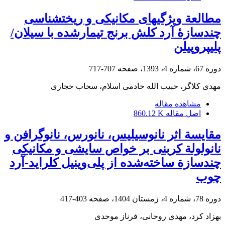
مطالعة ویژگی‏های مکانیکی و ریخت‏شناسی
چندسازۀ آرد کلش برنج تیمارشده با سیلان/
پلی‏پروپیلن
دوره 67، شماره 4، 1393، صفحه
707-717
مهدی کلاگر، حبیب الله خادمی اسلام، سحاب حجازی
مشاهده مقاله
اصل مقاله
860.12 K
مقایسة اثر نانوسیلیس، نانورس، نانوگرافن و
نانولولة کربنی بر خواص سایشی و مکانیکی
چندسازة ساخته‌شده از پلی‌وینیل کلراید-آرد
چوب
دوره 78، شماره 4، زمستان 1404، صفحه
403-417
بهزاد کرد، مهدی روحانی، فرناز موحدی