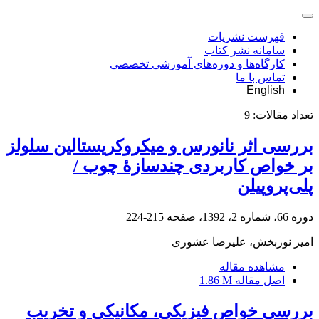
فهرست نشریات
سامانه نشر کتاب
کارگاه‌ها و دوره‌های آموزشی تخصصی
تماس با ما
English
تعداد مقالات:
9
بررسی اثر نانو‏‏‏رس و میکروکریستالین سلولز
بر خواص کاربردی چندسازۀ چوب /
پلی‌پروپیلن
دوره 66، شماره 2، 1392، صفحه
215-224
امیر نوربخش، علیرضا عشوری
مشاهده مقاله
اصل مقاله
1.86 M
بررسی خواص فیزیکی، مکانیکی و تخریب