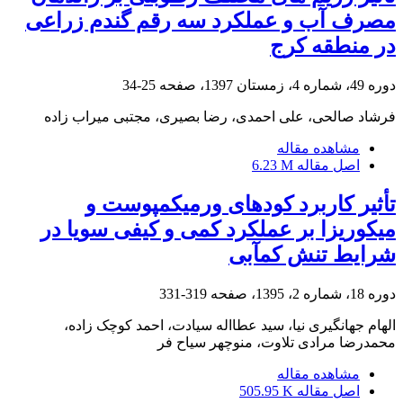
مصرف آب و عملکرد سه رقم گندم زراعی
در منطقه کرج
دوره 49، شماره 4، زمستان 1397، صفحه
25-34
فرشاد صالحی، علی احمدی، رضا بصیری، مجتبی میراب زاده
مشاهده مقاله
اصل مقاله
6.23 M
تأثیر کاربرد کودهای ورمی‏کمپوست و
میکوریزا بر عملکرد کمی و کیفی سویا در
شرایط تنش کم‏آبی
دوره 18، شماره 2، 1395، صفحه
319-331
الهام جهانگیری نیا، سید عطااله سیادت، احمد کوچک زاده،
محمدرضا مرادی تلاوت، منوچهر سیاح فر
مشاهده مقاله
اصل مقاله
505.95 K