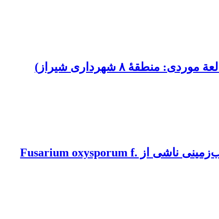
طقۀ ۸ شهرداری شیراز)
تعامل Bacillus velezensis و Trichoderma harzianum برای کنترل پژمردگی فوزاریومی سیب‌زمینی ناشی از Fusarium oxysporum f.