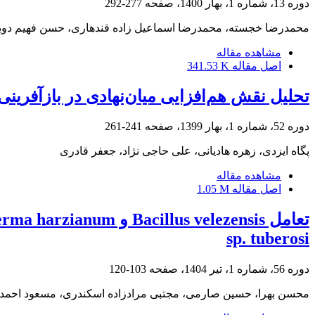
دوره 13، شماره 1، بهار 1400، صفحه
277-292
محمدرضا خجسته، محمدرضا اسماعیل زاده قندهاری، حسن فهیم دوین
مشاهده مقاله
اصل مقاله
341.53 K
تحلیل نقش هم‌افزایی میان‌نهادی در بازآفرینی شهری 
دوره 52، شماره 1، بهار 1399، صفحه
241-261
پگاه ایزدی، زهره هادیانی، علی حاجی نژاد، جعفر قادری
مشاهده مقاله
اصل مقاله
1.05 M
sp. tuberosi
دوره 56، شماره 1، تیر 1404، صفحه
103-120
محسن بهرا، حسین صارمی، مجتبی مرادزاده اسکندری، مسعود احمدز