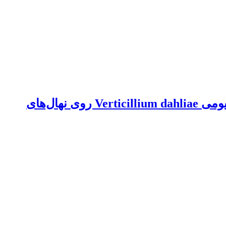
بررسی اثر متقابل نماتد ریشه گرهی Meloidogyne javanica و قارچ عامل پژمردگی ورتیسیلیومی Verticillium dahliae روی نهال‌های