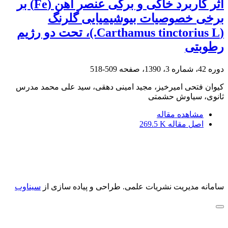
اثر کاربرد خاکی و برگی عنصر آهن (Fe) بر
برخی خصوصیات بیوشیمیایی گلرنگ
(Carthamus tinctorius L.)، تحت دو رژیم
رطوبتی
دوره 42، شماره 3، 1390، صفحه
509-518
کیوان فتحی امیرخیز، مجید امینی دهقی، سید علی محمد مدرس
ثانوی، سیاوش حشمتی
مشاهده مقاله
اصل مقاله
269.5 K
سامانه مدیریت نشریات علمی.
طراحی و پیاده سازی از
سیناوب