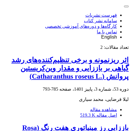
فهرست نشریات
سامانه نشر کتاب
کارگاه‌ها و دوره‌های آموزشی تخصصی
تماس با ما
English
تعداد مقالات:
2
اثر ریزنمونه و برخی تنظیم‌کننده‌های رشد
گیاهی بر باززایی و مقدار وین‌کریستین
پروانش ‏‏(‏Catharanthus roseus L.‎‏)‏
دوره 53، شماره 3، پاییز 1401، صفحه
785-793
لیلا فرضایی، محمد سیاری
مشاهده مقاله
اصل مقاله
519.3 K
باززایی رز مینیاتوری هفت رنگ (Rosa