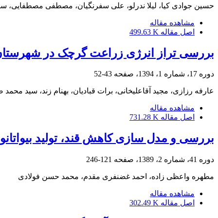
حسین جوادی کیا، لیلا ندرلو، علی سفرنگیان، مصطفی مصطفایی، س
مشاهده مقاله
اصل مقاله
499.63 K
بررسی تراز انرژی زراعت گرچک در شهرستان و
دوره 17، شماره 1، 1394، صفحه
43-52
عارفه رزازی، مجید آقاعلیخانی، برات قبادیان، بهنام زند، سید محمد ص
مشاهده مقاله
اصل مقاله
731.28 K
بررسی و مدل سازی کاهش قند، تولید بیواتانول
دوره 41، شماره 2، 1389، صفحه
121-246
مطهره واعظی زاده، احمد غضنفری مقدم، محمد حسن فولادی
مشاهده مقاله
اصل مقاله
302.49 K