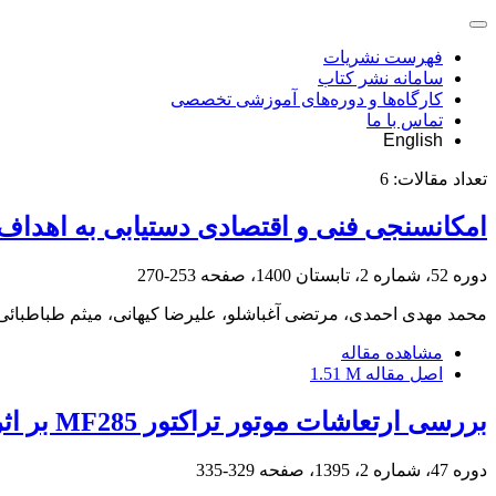
فهرست نشریات
سامانه نشر کتاب
کارگاه‌ها و دوره‌های آموزشی تخصصی
تماس با ما
English
تعداد مقالات:
6
امکانسنجی فنی و اقتصادی دستیابی به اهداف 
دوره 52، شماره 2، تابستان 1400، صفحه
253-270
محمد مهدی احمدی، مرتضی آغباشلو، علیرضا کیهانی، میثم طباطبائی
مشاهده مقاله
اصل مقاله
1.51 M
بررسی ارتعاشات موتور تراکتور MF285 بر اثر ترکیبات مختلف سوخت بیودیزل، بیواتانول و دیزل به کمک سطح پاسخ
دوره 47، شماره 2، 1395، صفحه
329-335