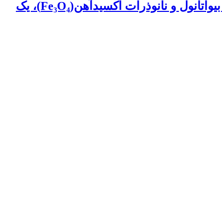
بهبود عملکرد و کاهش آلایندگی موتور دیزل با استفاده از یک سوخت سه‌گانه هیبریدی: دیزل، بیواتانول و نانوذرات اکسیدآهن(Fe₃O₄)، یک