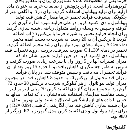
خرما یکی از محصولات عمده کشاورزی ایران با مقادیر بالای
کربوهیدرات است. در این پژوهش از ضایعات خرما به عنوان ماده
اولیه برای تولید بیواتانول استفاده گردید. برای درک و آگاهی بهتر از
چگونگی پیشرفت فرآیند تخمیر خرما مقدار کاهش قند، تولید
بیواتانول و دی اکسید کربن در طی فرآیند مورد اندازه گیری قرار
گرفته و سپس به وسیله روابط متداول ریاضی شبیه سازی گردید.
برای انجام فرآیند تخمیر به شیره خرما با بریکس 75 آب اضافه
گردید تا بریکس آن به 20 رسید. به شربت به دست آمده مخمر
S.Cereviea و مواد مغذی مورد نیاز برای رشد مخمر اضافه گردید.
تخمیر در دمای°C 1±30 صورت پذیرفت. بررسی روند تغییرات قند،
بیواتانول ، دی اکسید کربن در حین فرآیند تخمیر نشان داد که
میزان تغییرات آنها در 5 روز اول با سرعت زیادی صورت گرفت و
سپس به طور چشمگیری کاهش یافت و تا حدود 15 روز بعد از آن
فرآیند تخمیر ادامه یافت و سپس متوقف شد. در پایان فرآیند
میزان قند محلول از بریکس 20 به حدود 8 کاهش یافت. در مجموع
میزان تولید بیواتانول از هر کیلوگرم شربت با بریکس 20 حدود 72
گرم بود. مجموع میزان گاز دی اکسید کربن 70 میلی لیتر بر لیتر
رسید. مقایسه مدل‌های استفاده شده نشان داد که تمامی مدلها به
خوبی با داده های آزمایشگاهی انطباق داشتند. ولی بهترین مدل
برای شبیه سازی کاهش قند مدل لگاریتمی کاهشی (R2= 0.99 ) و
برای تولید بیواتانول و دی اکسید کربن مدل گمپرتز با R2 بزرگتر از
98/0 بود.
کلیدواژه‌ها