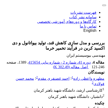
فهرست نشریات
سامانه نشر کتاب
کارگاه‌ها و دوره‌های آموزشی تخصصی
تماس با ما
English
بررسی و مدل سازی کاهش قند، تولید بیواتانول و دی
اکسید کربن در فرآیند تخمیر خرما
مهندسی بیوسیستم ایران
مقاله 4
،
دوره 41، شماره 2 - شماره پیاپی 415654
، 1389
، صفحه
121-246
اصل مقاله (
302.49 K
)
نویسندگان
2
1
مطهره واعظی زاده
؛
احمد غضنفری مقدم
؛
محمد حسن
2
فولادی
1
کارشناسی ارشد، دانشگاه شهید باهنر کرمان
2
دانشیار، دانشگاه شهید باهنر کرمان
چکیده